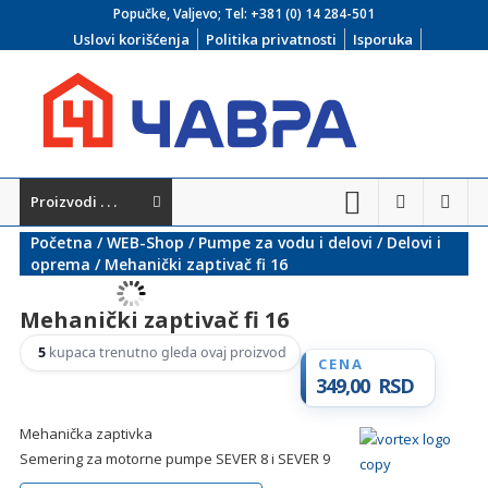
Skip
Popučke, Valjevo; Tel:
+381 (0) 14 284-501
to
Uslovi korišćenja
Politika privatnosti
Isporuka
content
Čavra
Proizvodi . . .
..::
Početna
/
WEB-Shop
/
Pumpe za vodu i delovi
/
Delovi i
Nadohvat
oprema
/ Mehanički zaptivač fi 16
ruke
Mehanički zaptivač fi 16
::..
5
kupaca trenutno gleda ovaj proizvod
Široka
349,00
RSD
ponuda
vodovodnih
Mehanička zaptivka
Semering za motorne pumpe SEVER 8 i SEVER 9
i
kanalizacionih