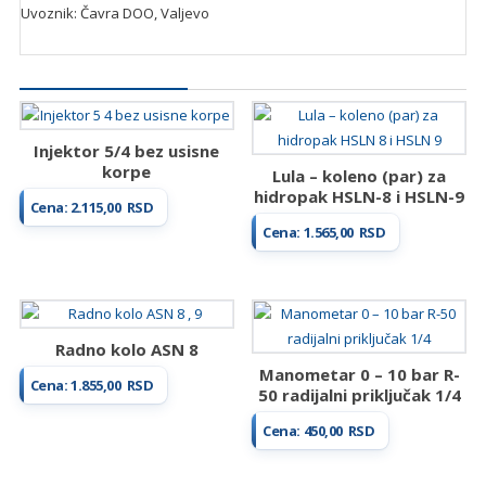
Uvoznik: Čavra DOO, Valjevo
Povezani proizvodi...
Injektor 5/4 bez usisne
korpe
Lula – koleno (par) za
hidropak HSLN-8 i HSLN-9
Cena:
2.115,00
RSD
Cena:
1.565,00
RSD
Radno kolo ASN 8
Manometar 0 – 10 bar R-
Cena:
1.855,00
RSD
50 radijalni priključak 1/4
Cena:
450,00
RSD