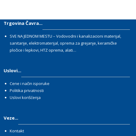
Trgovina Čavra...
SVE NA JEDNOM MESTU – Vodovodni i kanalizacioni materijal,
sanitarije, elektromaterijal, oprema za grejanje, keramičke
pločice i lepkovi, HTZ oprema, alati…
Uslovi...
Cene i način isporuke
Politika privatnosti
Uslovi korišćenja
Veze...
Kontakt