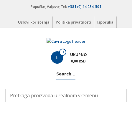
Skip
Popučke, Valjevo; Tel:
+381 (0) 14 284-501
to
content
Uslovi korišćenja
Politika privatnosti
Isporuka
Čavra
0
UKUPNO
..::
0,00 RSD
Nadohvat
Search…
ruke
::..
Široka
ponuda
vodovodnih
i
kanalizacionih