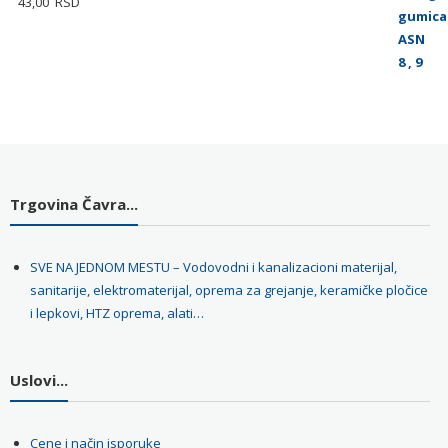
43,00
RSD
Trgovina Čavra...
SVE NA JEDNOM MESTU – Vodovodni i kanalizacioni materijal,
sanitarije, elektromaterijal, oprema za grejanje, keramičke pločice
i lepkovi, HTZ oprema, alati…
Uslovi...
Cene i način isporuke