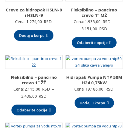
Crevo za hidropak HSLN-8
Fleksibilno – pancirno
i HSLN-9
crevo 1” MŽ
Cena:
1.274,00
RSD
Cena:
1.935,00
RSD
–
Raspon
3.151,00
RSD
Dodaj u korpu
cena:
Odaberite opcije
od
1.935,00 
do
3.151,00 
Fleksibilno – pancirno
Hidropak Pumpa NTP 50M
crevo 1” ŽŽ
H24 0,75kW
Cena:
2.115,00
RSD
–
Cena:
19.186,00
RSD
Raspon
3.436,00
RSD
cena:
Dodaj u korpu
Odaberite opcije
od
2.115,00 RSD
do