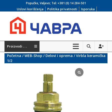
Skip
Popučke, Valjevo; Tel:
+381 (0) 14 284-501
to
Uslovi korišćenja
Politika privatnosti
Isporuka
content
Čavra
Proizvodi . . .
..::
Početna
/
WEB-Shop
/
Delovi i oprema
/ Virbla keramička
Nadohvat
1/2
ruke
::..
Široka
ponuda
vodovodnih
i
kanalizacionih