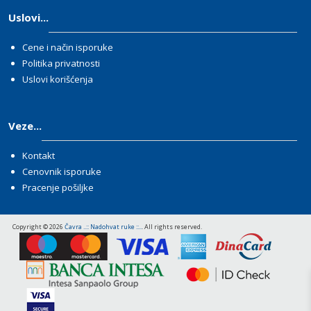
Uslovi...
Cene i način isporuke
Politika privatnosti
Uslovi korišćenja
Veze...
Kontakt
Cenovnik isporuke
Pracenje pošiljke
Copyright © 2026
Čavra ..:: Nadohvat ruke ::..
. All rights reserved.