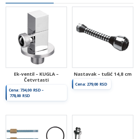
Ek-ventil – KUGLA –
Nastavak – tušić 14,8 cm
Četvrtasti
Cena:
279,00
RSD
Cena:
734,00
RSD
–
Raspon
778,00
RSD
cena:
od
734,00 RSD
do
778,00 RSD