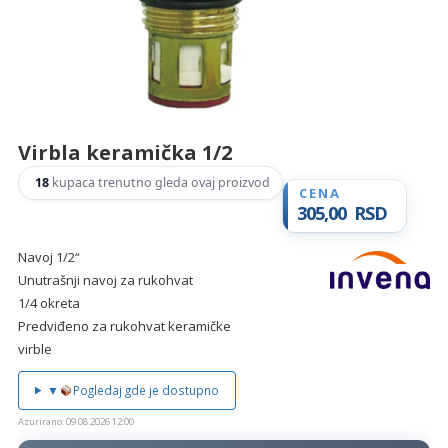
materijala,
sanitarija,
baterija,
grejnih
sistema
Virbla keramička 1/2
i
alata.
18
kupaca trenutno gleda ovaj proizvod
Kvalitetna
305,00
RSD
oprema
za
Navoj 1/2“
vaš
Unutrašnji navoj za rukohvat
dom
1/4 okreta
i
Predviđeno za rukohvat keramičke
industriju.
virble
▼
Pogledaj gde je dostupno
Azurirano: 09.08.2026 12:00