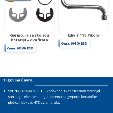
Garnitura za stojeću
Izliv S 115 Pikolo
bateriju – dva šrafa
Cena:
604,00
RSD
Cena:
203,00
RSD
Trgovina Čavra...
SVE NA JEDNOM MESTU – Vodovodni i kanalizacioni materijal,
sanitarije, elektromaterijal, oprema za grejanje, keramičke
pločice i lepkovi, HTZ oprema, alati…