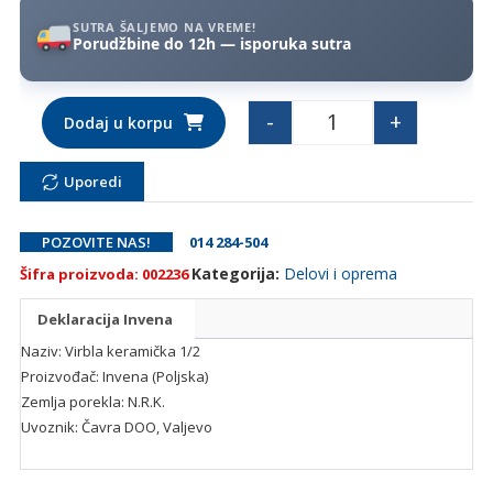
SUTRA ŠALJEMO NA VREME!
Porudžbine do 12h — isporuka sutra
-
+
Dodaj u korpu
Virbla keramička 1/2 kol
Uporedi
POZOVITE NAS!
014 284-504
Kategorija:
Delovi i oprema
Šifra proizvoda:
002236
Deklaracija Invena
Naziv: Virbla keramička 1/2
Proizvođač: Invena (Poljska)
Zemlja porekla: N.R.K.
Uvoznik: Čavra DOO, Valjevo
Povezani proizvodi...