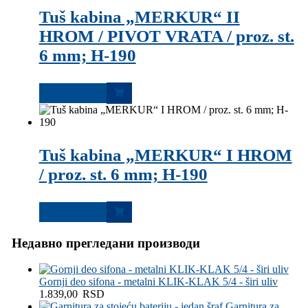
Tuš kabina „MERKUR“ II
HROM / PIVOT VRATA / proz. st.
6 mm; H-190
Dodaj u korpu
Tuš kabina „MERKUR“ I HROM
/ proz. st. 6 mm; H-190
Dodaj u korpu
Недавно прегледани производи
Gornji deo sifona - metalni KLIK-KLAK 5/4 - širi uliv
1.839,00
RSD
Garnitura za