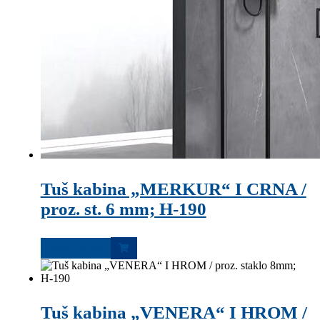
Tuš kabina „MERKUR“ I CRNA /
proz. st. 6 mm; H-190
Dodaj u korpu
Tuš kabina „VENERA“ I HROM /