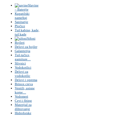
grejnih
Slavine
sistema
– Baterije
i
Kupatilski
alata.
nameštaj
Kvalitetna
Sanitarije
Pločice
oprema
Tuš kabine, kade,
za
tuš kade
vaš
Sifoni
dom
Bojleri
i
Delovi za bojler
industriju.
Galanterija
Tuš ručice,
garniture…
Slivnici
Vodokotlici
Delovi za
vodokotlic
Delovi i oprema
Brinox creva
Ventili, usisne
korpe…
Vodomeri
Cevi i fiting
Materijal za
dihtovanje
Hidroforske