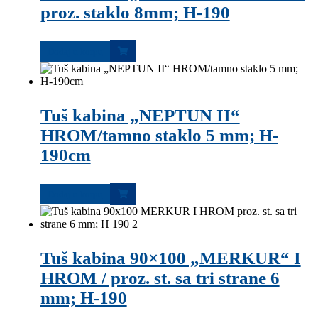
proz. staklo 8mm; H-190
Dodaj u korpu
Tuš kabina „NEPTUN II“
HROM/tamno staklo 5 mm; H-
190cm
Dodaj u korpu
Tuš kabina 90×100 „MERKUR“ I
HROM / proz. st. sa tri strane 6
mm; H-190