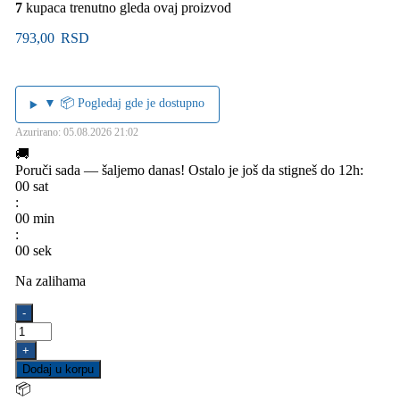
7
kupaca trenutno gleda ovaj proizvod
793,00
RSD
▼ 📦 Pogledaj gde je dostupno
Azurirano: 05.08.2026 21:02
🚚
Poruči sada — šaljemo danas!
Ostalo je još da stigneš do 12h:
00
sat
:
00
min
:
00
sek
Na zalihama
Izliv
-
''S''
dužine
+
300
Dodaj u korpu
mm,
📦
navrtka