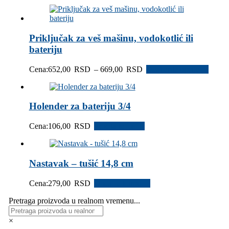
cena:
od
480,00 RSD
do
Priključak za veš mašinu, vodokotlić ili
524,00 RSD
bateriju
Raspon
Cena:
652,00
RSD
–
669,00
RSD
Odaberite opcije
cena:
od
652,00 RSD
Holender za bateriju 3/4
do
669,00 RSD
Cena:
106,00
RSD
Pročitajte još
Nastavak – tušić 14,8 cm
Cena:
279,00
RSD
Dodaj u korpu
Pretraga proizvoda u realnom vremenu...
×