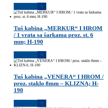
Dodaj u korpu
Tuš kabina „MERKUR“ I HROM
/ 1 vrata sa šarkama proz. st. 6
mm; H-190
Dodaj u korpu
Tuš kabina „VENERA“ I HROM /
proz. staklo 8mm – KLIZNA; H-
190
Dodaj u korpu