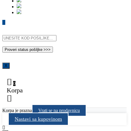
X
0
Korpa
Korpa je prazna
Vrati se na prodavnicu
Nastavi sa kupovinom