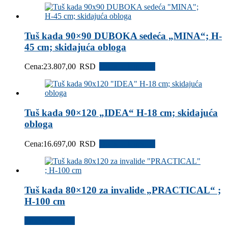
Tuš kada 90×90 DUBOKA sedeća „MINA“; H-
45 cm; skidajuća obloga
Cena:
23.807,00
RSD
Dodaj u korpu
Tuš kada 90×120 „IDEA“ H-18 cm; skidajuća
obloga
Cena:
16.697,00
RSD
Dodaj u korpu
Tuš kada 80×120 za invalide „PRACTICAL“ ;
H-100 cm
Pročitajte još