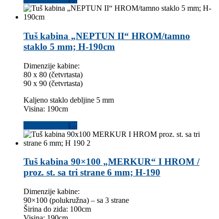
Tuš kabina „NEPTUN II“ HROM/tamno
staklo 5 mm; H-190cm
Dimenzije kabine:
80 x 80 (četvrtasta)
90 x 90 (četvrtasta)
Kaljeno staklo debljine 5 mm
Visina: 190cm
Dodaj u korpu
Tuš kabina 90×100 „MERKUR“ I HROM /
proz. st. sa tri strane 6 mm; H-190
Dimenzije kabine:
90×100 (polukružna) – sa 3 strane
Širina do zida: 100cm
Visina: 190cm