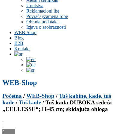
Atesti i sertifikati
Uputstva
Reklamacioni list
Povraćaj/zamena robe
Obrada podataka
Izjava o saobraznosti
WEB-Shop
Blog
B2B
Kontakt
WEB-Shop
Početna
/
WEB-Shop
/
Tuš kabine, kade, tuš
kade
/
Tuš kade
/ Tuš kada DUBOKA sedeća
„CELLESSE“; H-45 cm; skidajuća obloga