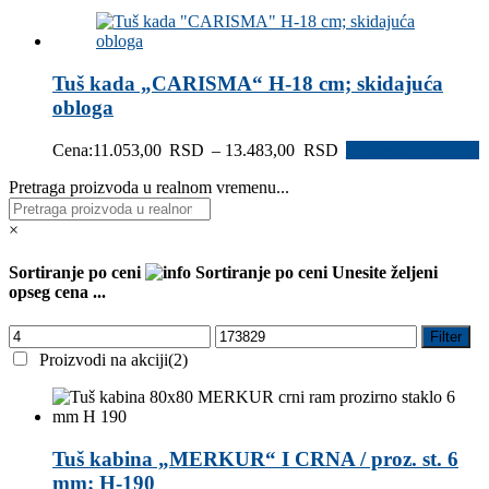
Tuš kada „CARISMA“ H-18 cm; skidajuća
obloga
Raspon
Cena:
11.053,00
RSD
–
13.483,00
RSD
Odaberite opcije
cena:
Pretraga proizvoda u realnom vremenu...
od
11.053,00 RSD
do
×
13.483,00 RSD
Sortiranje po ceni
Sortiranje po ceni
Unesite željeni
opseg cena ...
Filter
Proizvodi na akciji
(2)
Tuš kabina „MERKUR“ I CRNA / proz. st. 6
mm; H-190