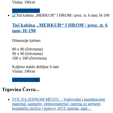
Visina: 190cm
Dodaj u korpu
Tuš kabina „MERKUR“ I HROM / proz. st. 6
mm; H-190
Dimenzije kabine:
80 x 80 (četvrtasta)
90 x 90 (četvrtasta)
100 x 100 (četvrtasta)
Kaljeno staklo debljine 6 mm
Visina: 190cm
Dodaj u korpu
Trgovina Čavra...
SVE NA JEDNOM MESTU – Vodovodni i kanalizacioni
materijal, sanitarije, elektromaterijal, oprema za grejanje,
keramičke pločice i lepkovi, HTZ oprema, alati…