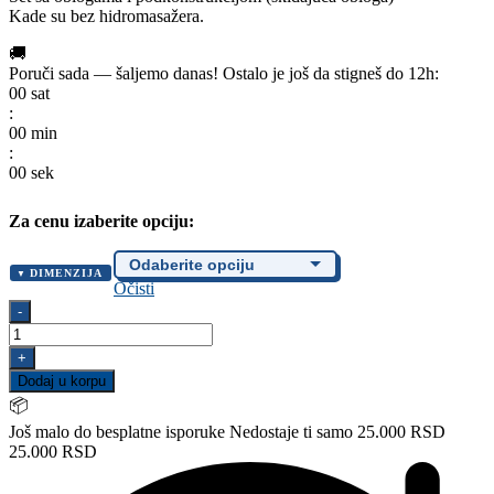
Kade su bez hidromasažera.
🚚
Poruči sada — šaljemo danas!
Ostalo je još da stigneš do 12h:
00
sat
:
00
min
:
00
sek
Za cenu izaberite opciju:
DIMENZIJA
Očisti
Tuš
-
kada
DUBOKA
+
sedeća
Dodaj u korpu
"CELLESSE";
📦
H-
45
Još malo do besplatne isporuke
Nedostaje ti samo 25.000 RSD
cm;
25.000 RSD
skidajuća
obloga