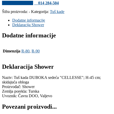
POZOVITE NAS!
014 284-504
Šifra proizvoda:
-
Kategorija:
Tuš kade
Dodatne informacije
Deklaracija Shower
Dodatne informacije
Dimenzija
R-80
,
R-90
Deklaracija Shower
Naziv: Tuš kada DUBOKA sedeća "CELLESSE"; H-45 cm;
skidajuća obloga
Proizvođač: Shower
Zemlja porekla: Turska
Uvoznik: Čavra DOO, Valjevo
Povezani proizvodi...