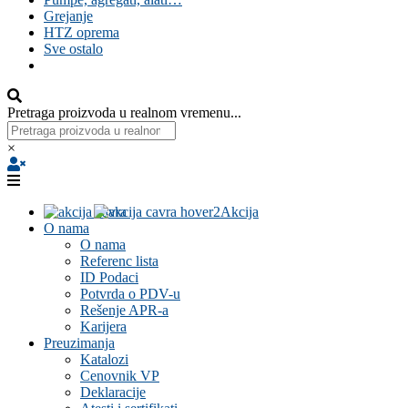
Grejanje
HTZ oprema
Sve ostalo
Pretraga proizvoda u realnom vremenu...
×
Akcija
O nama
O nama
Referenc lista
ID Podaci
Potvrda o PDV-u
Rešenje APR-a
Karijera
Preuzimanja
Katalozi
Cenovnik VP
Deklaracije