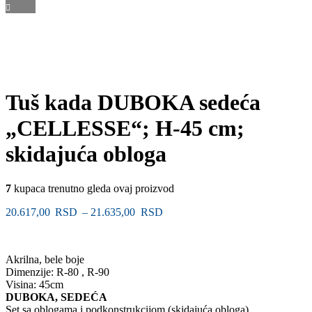
Tuš kada DUBOKA sedeća
„CELLESSE“; H-45 cm;
skidajuća obloga
7
kupaca trenutno gleda ovaj proizvod
Raspon
20.617,00
RSD
–
21.635,00
RSD
cena:
od
20.617,00 RSD
Akrilna, bele boje
do
Dimenzije: R-80 , R-90
21.635,00 RSD
Visina: 45cm
DUBOKA, SEDEĆA
Set sa oblogama i podkonstrukcijom (skidajuća obloga)