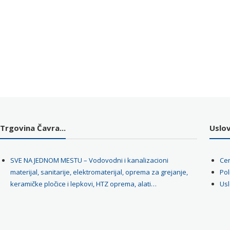
Trgovina Čavra...
Uslovi
SVE NA JEDNOM MESTU – Vodovodni i kanalizacioni
Cen
materijal, sanitarije, elektromaterijal, oprema za grejanje,
Pol
keramičke pločice i lepkovi, HTZ oprema, alati…
Usl