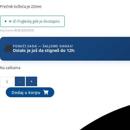
Prečnik točkića je 22mm
▼ 📦 Pogledaj gde je dostupno
Azurirano: 09.08.2026 00:00
🚚
PORUČI SADA — ŠALJEMO DANAS!
Ostalo je još da stigneš do 12h:
Na zalihama
Točkić
-
+
za
Dodaj u korpu
tuš
kabinu
-
dupli
količina