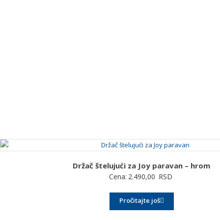
Držač štelujući za Joy paravan – hrom
Cena:
2.490,00
RSD
Pročitajte još