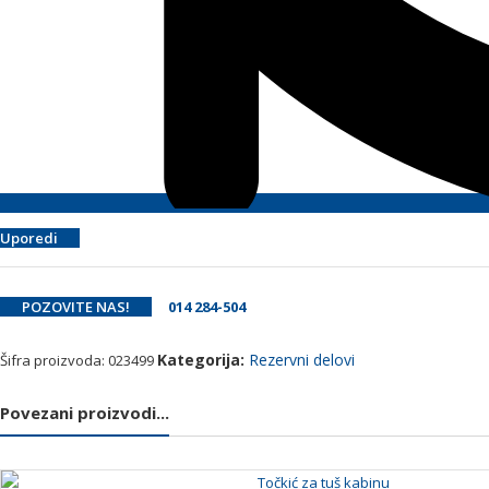
Uporedi
POZOVITE NAS!
014 284-504
Kategorija:
Rezervni delovi
Šifra proizvoda:
023499
Povezani proizvodi...