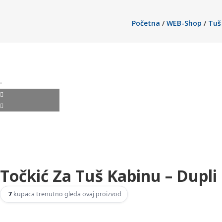
grejnih
Početna
/
WEB-Shop
/
Tuš
sistema
i
alata.
Kvalitetna
oprema
za
vaš
dom
i
industriju.
Točkić Za Tuš Kabinu – Dupli
7
kupaca trenutno gleda ovaj proizvod