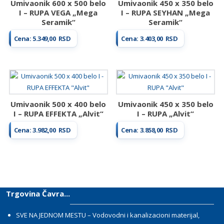
Umivaonik 600 x 500 belo
Umivaonik 450 x 350 belo
I – RUPA VEGA „Mega
I – RUPA SEYHAN „Mega
Seramik“
Seramik“
Cena:
5.349,00
RSD
Cena:
3.403,00
RSD
Umivaonik 500 x 400 belo
Umivaonik 450 x 350 belo
I – RUPA EFFEKTA „Alvit“
I – RUPA „Alvit“
Cena:
3.982,00
RSD
Cena:
3.858,00
RSD
Trgovina Čavra...
SVE NA JEDNOM MESTU – Vodovodni i kanalizacioni materijal,