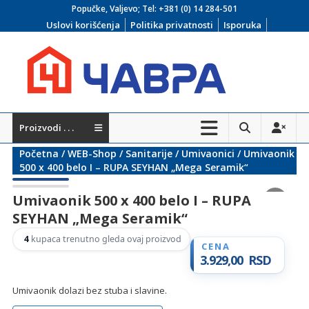
Skip
Popučke, Valjevo; Tel:
+381 (0) 14 284-501
to
Uslovi korišćenja
Politika privatnosti
Isporuka
content
Čavra
Proizvodi . . .
..::
Početna
/
WEB-Shop
/
Sanitarije
/
Umivaonici
/ Umivaonik
Nadohvat
500 x 400 belo I – RUPA SEYHAN „Mega Seramik“
ruke
Umivaonik 500 x 400 belo I – RUPA
::..
SEYHAN „Mega Seramik“
Široka
4
kupaca trenutno gleda ovaj proizvod
ponuda
3.929,00
RSD
vodovodnih
Umivaonik dolazi bez stuba i slavine.
i
kanalizacionih