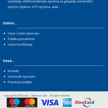
sanitarije, elektromaterijal, oprema za grejanje, keramičke
pločice i lepkovi, HTZ oprema, alati…
Uslovi...
Cene i način isporuke
Politika privatnosti
Uslovi korišćenja
Veze...
Kontakt
Cenovnik isporuke
Pracenje pošiljke
Copyright © 2026
Čavra ..:: Nadohvat ruke ::..
. All rights reserved.