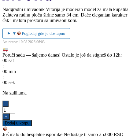
Nadgradni umivaonik Vitorija je moderan model za mala kupatila.
Zahteva radnu ploču širine samo 34 cm. Daće elegantan karakter
čak i malom prostoru sa umivaonikom.
▼
Pogledaj gde je dostupno
Azurirano: 10.08.2026 06:03
Poruči sada — šaljemo danas!
Ostalo je još da stigneš do 12h:
00
sat
:
00
min
:
00
sek
Na zalihama
Umivaonik
-
nadgradni
VITORIA
+
450
Dodaj u korpu
količina
Još malo do besplatne isporuke
Nedostaje ti samo 25.000 RSD