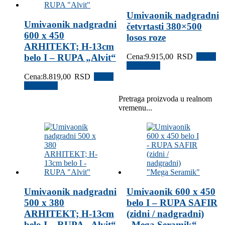
Umivaonik nadgradni
Umivaonik nadgradni
četvrtasti 380×500
600 x 450
losos roze
ARHITEKT; H-13cm
belo I – RUPA „Alvit“
Cena:
9.915,00
RSD
Dodaj
u korpu
Cena:
8.819,00
RSD
Dodaj
u korpu
Pretraga proizvoda u realnom
vremenu...
Umivaonik nadgradni
Umivaonik 600 x 450
500 x 380
belo I – RUPA SAFIR
ARHITEKT; H-13cm
(zidni / nadgradni)
belo I – RUPA „Alvit“
„Mega Seramik“