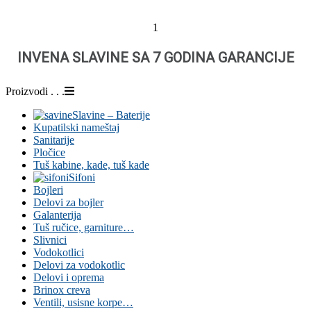
kanalizacionih
2
materijala,
sanitarija,
POŠILJKU MOŽETE PLATITI KARTICOM KOD
baterija,
KURIRA
grejnih
sistema
1
i
Proizvodi . . .
alata.
INVENA SLAVINE SA 7 GODINA GARANCIJE
Kvalitetna
Slavine – Baterije
oprema
Kupatilski nameštaj
za
Sanitarije
vaš
Pločice
dom
Tuš kabine, kade, tuš kade
i
Sifoni
industriju.
Bojleri
Delovi za bojler
Galanterija
Tuš ručice, garniture…
Slivnici
Vodokotlici
Delovi za vodokotlic
Delovi i oprema
Brinox creva
Ventili, usisne korpe…