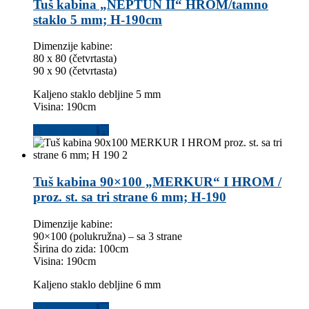
Tuš kabina „NEPTUN II“ HROM/tamno
staklo 5 mm; H-190cm
Dimenzije kabine:
80 x 80 (četvrtasta)
90 x 90 (četvrtasta)
Kaljeno staklo debljine 5 mm
Visina: 190cm
Dodaj u korpu
Tuš kabina 90×100 „MERKUR“ I HROM /
proz. st. sa tri strane 6 mm; H-190
Dimenzije kabine:
90×100 (polukružna) – sa 3 strane
Širina do zida: 100cm
Visina: 190cm
Kaljeno staklo debljine 6 mm
Dodaj u korpu