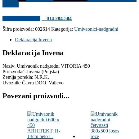
Uporedi
POZOVITE NAS!
014 284-504
Šifra proizvoda:
002614
Kategorija:
Umivaonici-nadgradni
Deklaracija Invena
Deklaracija Invena
Naziv: Umivaonik nadgradni VITORIA 450
Proizvođač: Invena (Poljska)
Zemlja porekla: N.R.K.
Uvoznik: Čavra DOO, Valjevo
Povezani proizvodi...