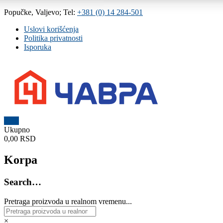
Skip
Popučke, Valjevo; Tel:
+381 (0) 14 284-501
to
Uslovi korišćenja
content
Politika privatnosti
Isporuka
0
Čavra
Ukupno
0,00 RSD
..::
Nadohvat
Korpa
ruke
::..
Search…
Široka
Pretraga proizvoda u realnom vremenu...
ponuda
vodovodnih
i
×