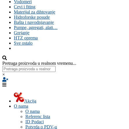
Vodomeri
Cevi i fiting
Materijal za dihtovanje
Hidroforske posude
Bašta i navodnjavanje
Pumpe, agregati, alati…
Grejanje
HTZ oprema
Sve ostalo
Pretraga proizvoda u realnom vremenu...
×
Akcija
O nama
O nama
Referenc lista
ID Podaci
Potvrda o PDV-u