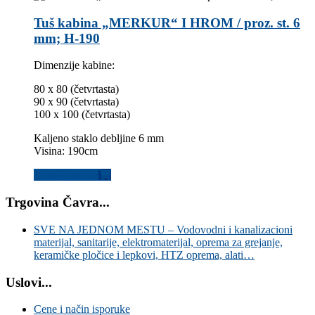
Tuš kabina „MERKUR“ I HROM / proz. st. 6
mm; H-190
Dimenzije kabine:
80 x 80 (četvrtasta)
90 x 90 (četvrtasta)
100 x 100 (četvrtasta)
Kaljeno staklo debljine 6 mm
Visina: 190cm
Dodaj u korpu
Trgovina Čavra...
SVE NA JEDNOM MESTU – Vodovodni i kanalizacioni
materijal, sanitarije, elektromaterijal, oprema za grejanje,
keramičke pločice i lepkovi, HTZ oprema, alati…
Uslovi...
Cene i način isporuke