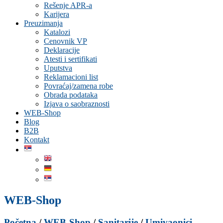
Rešenje APR-a
Karijera
Preuzimanja
Katalozi
Cenovnik VP
Deklaracije
Atesti i sertifikati
Uputstva
Reklamacioni list
Povraćaj/zamena robe
Obrada podataka
Izjava o saobraznosti
WEB-Shop
Blog
B2B
Kontakt
WEB-Shop
Početna
/
WEB-Shop
/
Sanitarije
/
Umivaonici-