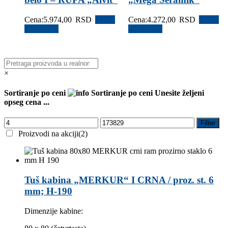
Cena:
5.974,00
RSD
Dodaj
Cena:
4.272,00
RSD
Dodaj
u korpu
u korpu
×
Sortiranje po ceni
Sortiranje po ceni
Unesite željeni
opseg cena ...
Filter
Proizvodi na akciji
(2)
Tuš kabina „MERKUR“ I CRNA / proz. st. 6
mm; H-190
Dimenzije kabine: