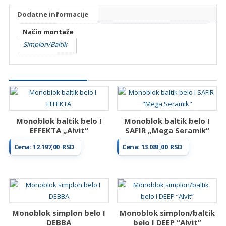
Dodatne informacije
Način montaže
Simplon/Baltik
Povezani proizvodi...
Monoblok baltik belo I
Monoblok baltik belo I
EFFEKTA „Alvit“
SAFIR „Mega Seramik“
Cena:
12.197,00
RSD
Cena:
13.081,00
RSD
Monoblok simplon belo I
Monoblok simplon/baltik
DEBBA
belo I DEEP “Alvit”