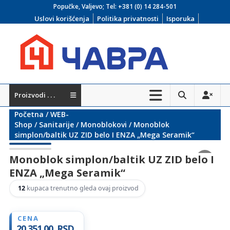
Skip
Popučke, Valjevo; Tel:
+381 (0) 14 284-501
to
Uslovi korišćenja
Politika privatnosti
Isporuka
content
Čavra
Proizvodi . . .
..::
Početna
/
WEB-
Nadohvat
Shop
/
Sanitarije
/
Monoblokovi
/ Monoblok
simplon/baltik UZ ZID belo I ENZA „Mega Seramik“
ruke
Monoblok simplon/baltik UZ ZID belo I
::..
ENZA „Mega Seramik“
Široka
12
kupaca trenutno gleda ovaj proizvod
ponuda
vodovodnih
i
20.351,00
RSD
kanalizacionih