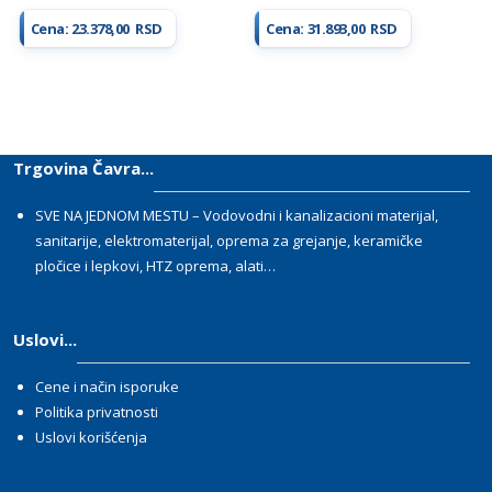
Cena:
23.378,00
RSD
Cena:
31.893,00
RSD
Trgovina Čavra...
SVE NA JEDNOM MESTU – Vodovodni i kanalizacioni materijal,
sanitarije, elektromaterijal, oprema za grejanje, keramičke
pločice i lepkovi, HTZ oprema, alati…
Uslovi...
Cene i način isporuke
Politika privatnosti
Uslovi korišćenja