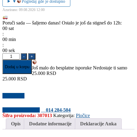
▼
Pogledaj gde je dostupno
Azurirano: 09.08.2026 12:00
Poruči sada — šaljemo danas!
Ostalo je još da stigneš do 12h:
00
sat
:
00
min
:
00
sek
EVA
-
+
White
45x45
Dodaj u korpu
Još malo do besplatne isporuke
Nedostaje ti samo
količina
25.000 RSD
25.000 RSD
Uporedi
POZOVITE NAS!
014 284-504
Šifra proizvoda:
307013
Kategorija:
Pločice
Opis
Dodatne informacije
Deklaracije Anka