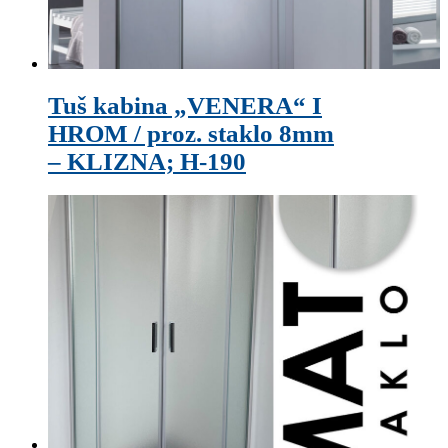
Tuš kabina „VENERA“ I
HROM / proz. staklo 8mm
– KLIZNA; H-190