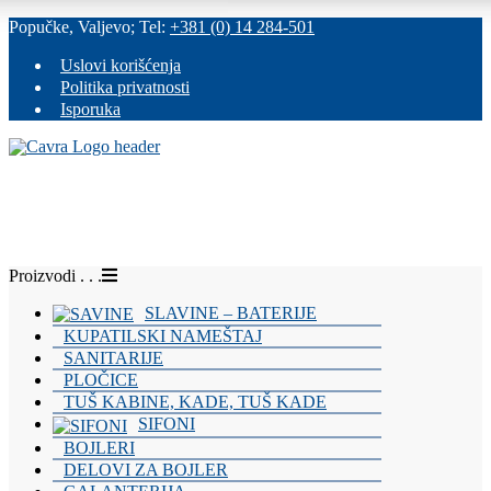
Skip
Popučke, Valjevo; Tel:
+381 (0) 14 284-501
to
content
Uslovi korišćenja
Politika privatnosti
Isporuka
Proizvodi . . .
Čavra
..::
SLAVINE – BATERIJE
Nadohvat
KUPATILSKI NAMEŠTAJ
SANITARIJE
ruke
PLOČICE
::..
TUŠ KABINE, KADE, TUŠ KADE
SIFONI
Široka
BOJLERI
ponuda
vodovodnih
DELOVI ZA BOJLER
i