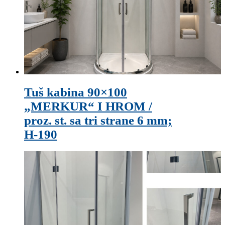
Tuš kabina 90×100
„MERKUR“ I HROM /
proz. st. sa tri strane 6 mm;
H-190