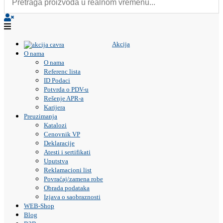
Akcija
O nama
O nama
Referenc lista
ID Podaci
Potvrda o PDV-u
Rešenje APR-a
Karijera
Preuzimanja
Katalozi
Cenovnik VP
Deklaracije
Atesti i sertifikati
Uputstva
Reklamacioni list
Povraćaj/zamena robe
Obrada podataka
Izjava o saobraznosti
WEB-Shop
Blog