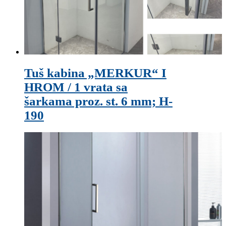
Tuš kabina „MERKUR“ I
HROM / 1 vrata sa
šarkama proz. st. 6 mm; H-
190