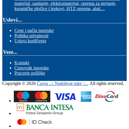
materijal, sanitarije, elektromaterijal, oprema za grejanje,
keramičke pločice i lepkovi, HTZ oprema, alati…
Uslovi...
Cene i način isporuke
Politika privatnosti
Uslovi korišćenja
Veze...
Kontakt
Cenovnik isporuke
Pracenje pošiljke
Copyright © 2026
Čavra ..:: Nadohvat ruke ::..
. All rights reserved.