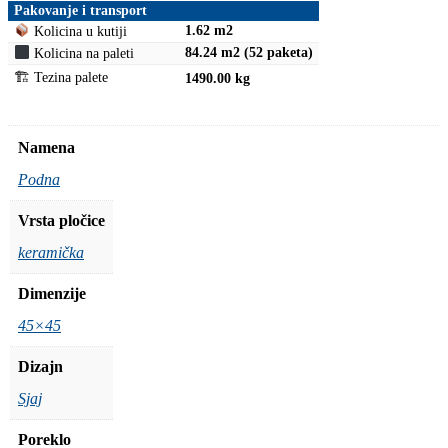
Pakovanje i transport
1.62 m2
Kolicina u kutiji
84.24 m2 (52 paketa)
Kolicina na paleti
🏗 Tezina palete
1490.00 kg
Namena
Podna
Vrsta pločice
keramička
Dimenzije
45×45
Dizajn
Sjaj
Poreklo