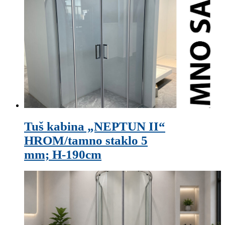
Tuš kabina „NEPTUN II“
HROM/tamno staklo 5
mm; H-190cm