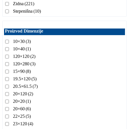
Zidna
(221)
Stepenišna
(10)
Proizvod Dimenzije
10×30
(3)
10×40
(1)
120×120
(2)
120×280
(3)
15×90
(8)
19.5×120
(5)
20.5×61.5
(7)
20×120
(2)
20×20
(1)
20×60
(6)
22×25
(5)
23×120
(4)