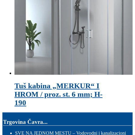
Tuš kabina „MERKUR“ I
HROM / proz. st. 6 mm; H-
190
Trgovina Čavra...
SVE NA JEDNOM MESTU – Vodovodni i kanalizacioni