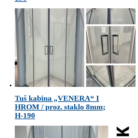
Tuš kabina „VENERA“ I
HROM / proz. staklo 8mm;
H-190