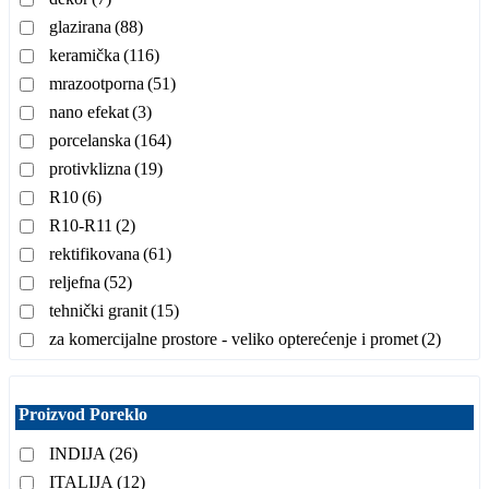
glazirana
(88)
keramička
(116)
mrazootporna
(51)
nano efekat
(3)
porcelanska
(164)
protivklizna
(19)
R10
(6)
R10-R11
(2)
rektifikovana
(61)
reljefna
(52)
tehnički granit
(15)
za komercijalne prostore - veliko opterećenje i promet
(2)
Proizvod Poreklo
INDIJA
(26)
ITALIJA
(12)