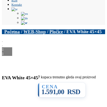
B2B
Kontakt
Početna
/
WEB-Shop
/
Pločice
/ EVA White 45×45
EVA White 45×45
7
kupaca trenutno gleda ovaj proizvod
1.591,00
RSD