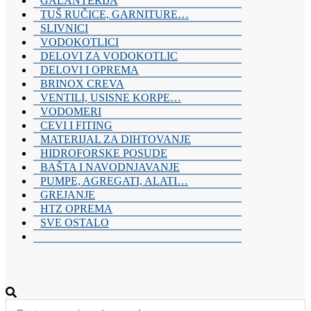
GALANTERIJA
kanalizacionih
TUŠ RUČICE, GARNITURE…
materijala,
SLIVNICI
sanitarija,
VODOKOTLICI
baterija,
DELOVI ZA VODOKOTLIC
grejnih
DELOVI I OPREMA
sistema
BRINOX CREVA
i
VENTILI, USISNE KORPE…
alata.
Kvalitetna
VODOMERI
oprema
CEVI I FITING
za
MATERIJAL ZA DIHTOVANJE
vaš
HIDROFORSKE POSUDE
dom
BAŠTA I NAVODNJAVANJE
i
PUMPE, AGREGATI, ALATI…
industriju.
GREJANJE
HTZ OPREMA
SVE OSTALO