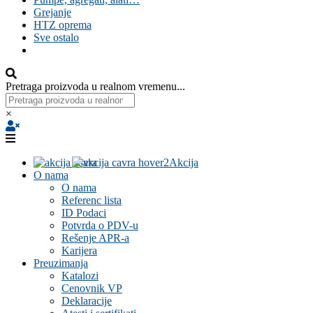
Grejanje
HTZ oprema
Sve ostalo
Pretraga proizvoda u realnom vremenu...
×
Akcija
O nama
O nama
Referenc lista
ID Podaci
Potvrda o PDV-u
Rešenje APR-a
Karijera
Preuzimanja
Katalozi
Cenovnik VP
Deklaracije