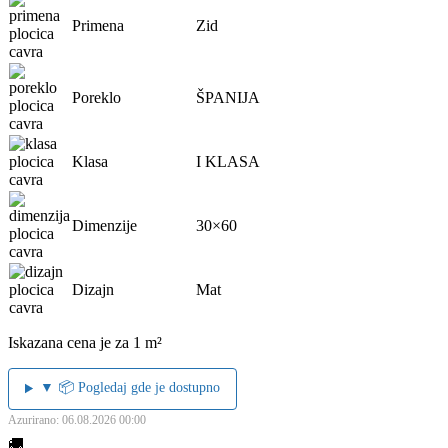
Primena
Zid
Poreklo
ŠPANIJA
Klasa
I KLASA
Dimenzije
30×60
Dizajn
Mat
Iskazana cena je za 1 m²
▼ 📦 Pogledaj gde je dostupno
Azurirano: 06.08.2026 00:00
🚚