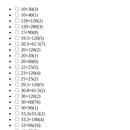
Termorad
(66)
Unico
(3)
10×30
(3)
Unisera
(19)
10×40
(1)
Vortex
(30)
120×120
(2)
Vumiks
(1)
120×280
(3)
Wilo
(18)
15×90
(8)
Prikaži više
19.5×120
(5)
20.5×61.5
(7)
20×120
(2)
20×20
(1)
20×60
(6)
22×25
(5)
23×120
(4)
25×25
(2)
29.5×120
(5)
30.8×61.5
(2)
30×120
(2)
30×60
(76)
30×90
(1)
33,3x33,3
(2)
33.3×100
(4)
33×66
(10)