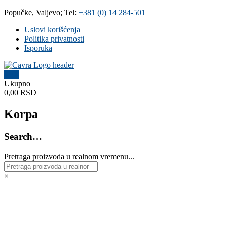
Skip
Popučke, Valjevo; Tel:
+381 (0) 14 284-501
to
Uslovi korišćenja
content
Politika privatnosti
Isporuka
0
Čavra
Ukupno
0,00 RSD
..::
Nadohvat
Korpa
ruke
::..
Search…
Široka
Pretraga proizvoda u realnom vremenu...
ponuda
vodovodnih
i
×
kanalizacionih
materijala,
sanitarija,
baterija,
grejnih