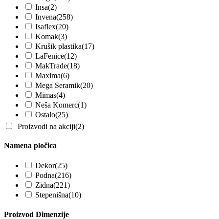
Insa
(2)
Invena
(258)
Isaflex
(20)
Komak
(3)
Krušik plastika
(17)
LaFenice
(12)
MakTrade
(18)
Maxima
(6)
Mega Seramik
(20)
Mimas
(4)
Neša Komerc
(1)
Ostalo
(25)
Palaplast
(55)
Proizvodi na akciji
(2)
Pešović
(2)
Peštan
(14)
Namena pločica
PipeLife
(51)
Roca
(7)
Dekor
(25)
Rosan
(15)
Podna
(216)
Sab
(31)
Zidna
(221)
Seramiksan
(56)
Stepenišna
(10)
Shower
(23)
Superceramica
(16)
Proizvod Dimenzije