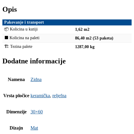
Opis
Pakovanje i transport
📦 Kolicina u kutiji
1,62 m2
⬛ Kolicina na paleti
86,40 m2 (53 paketa)
🏗 Tezina palete
1287,00 kg
Dodatne informacije
Namena
Zidna
Vrsta pločice
keramička
,
reljefna
Dimenzije
30×60
Dizajn
Mat