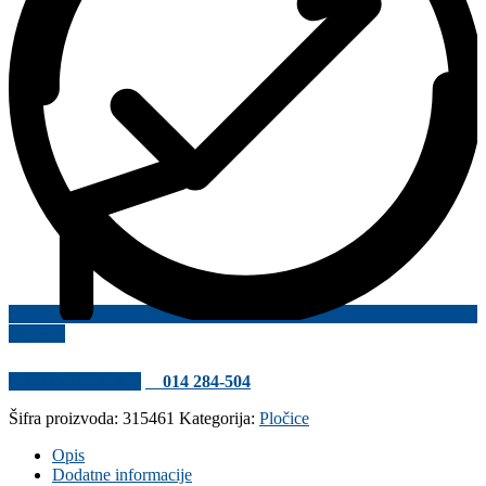
Uporedi
POZOVITE NAS!
014 284-504
Šifra proizvoda:
315461
Kategorija:
Pločice
Opis
Dodatne informacije