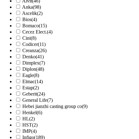
Alvit
(46)
Anka
(98)
Ascelik
(2)
Bios
(4)
Bomaco
(15)
Cecez Elect.
(4)
Cini
(8)
Codicer
(11)
Creanza
(26)
Denko
(41)
Dimplex
(7)
Diplon
(48)
Eagle
(8)
Elmac
(14)
Estap
(2)
Geberit
(24)
General Life
(7)
Hebei jianzhi casting group co
(9)
Henkel
(6)
HL
(2)
HST
(2)
IMP
(4)
Infigo
(189)