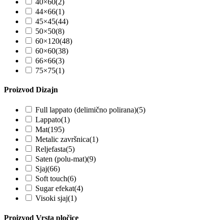
40×60
(2)
44×66
(1)
45×45
(44)
50×50
(8)
60×120
(48)
60×60
(38)
66×66
(3)
75×75
(1)
Proizvod Dizajn
Full lappato (delimično polirana)
(5)
Lappato
(1)
Mat
(195)
Metalic završnica
(1)
Reljefasta
(5)
Saten (polu-mat)
(9)
Sjaj
(66)
Soft touch
(6)
Sugar efekat
(4)
Visoki sjaj
(1)
Proizvod Vrsta pločice