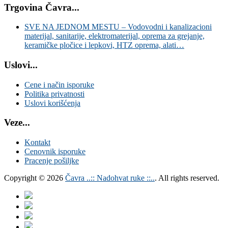
Trgovina Čavra...
SVE NA JEDNOM MESTU – Vodovodni i kanalizacioni
materijal, sanitarije, elektromaterijal, oprema za grejanje,
keramičke pločice i lepkovi, HTZ oprema, alati…
Uslovi...
Cene i način isporuke
Politika privatnosti
Uslovi korišćenja
Veze...
Kontakt
Cenovnik isporuke
Pracenje pošiljke
Copyright © 2026
Čavra ..:: Nadohvat ruke ::..
. All rights reserved.