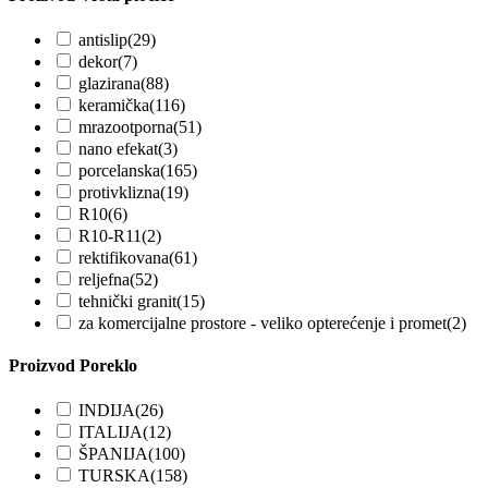
antislip
(29)
dekor
(7)
glazirana
(88)
keramička
(116)
mrazootporna
(51)
nano efekat
(3)
porcelanska
(165)
protivklizna
(19)
R10
(6)
R10-R11
(2)
rektifikovana
(61)
reljefna
(52)
tehnički granit
(15)
za komercijalne prostore - veliko opterećenje i promet
(2)
Proizvod Poreklo
INDIJA
(26)
ITALIJA
(12)
ŠPANIJA
(100)
TURSKA
(158)