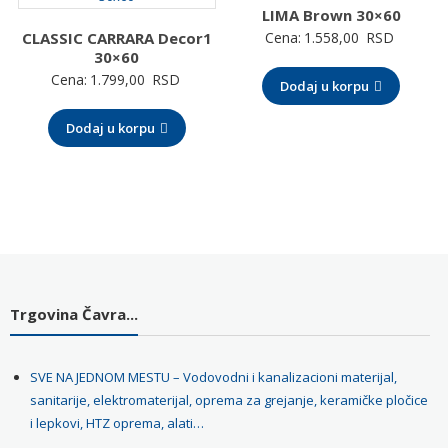
LIMA Brown 30×60
CLASSIC CARRARA Decor1
Cena:
1.558,00
RSD
30×60
Cena:
1.799,00
RSD
Dodaj u korpu
Dodaj u korpu
Trgovina Čavra...
SVE NA JEDNOM MESTU – Vodovodni i kanalizacioni materijal,
sanitarije, elektromaterijal, oprema za grejanje, keramičke pločice
i lepkovi, HTZ oprema, alati…