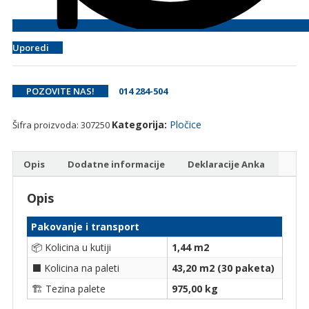
Uporedi
POZOVITE NAS!
014 284-504
Kategorija:
Pločice
Šifra proizvoda:
307250
Opis
Dodatne informacije
Deklaracije Anka
Opis
Pakovanje i transport
📦 Kolicina u kutiji
1,44 m2
⬛ Kolicina na paleti
43,20 m2 (30 paketa)
🏗 Tezina palete
975,00 kg