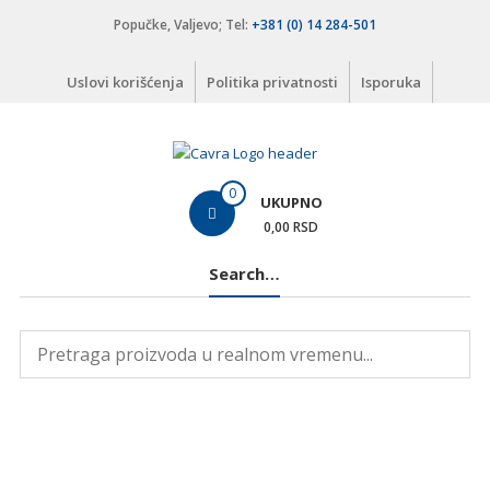
Skip
Popučke, Valjevo; Tel:
+381 (0) 14 284-501
to
content
Uslovi korišćenja
Politika privatnosti
Isporuka
Čavra
0
UKUPNO
..::
0,00 RSD
Nadohvat
Search…
ruke
::..
Široka
ponuda
vodovodnih
i
kanalizacionih