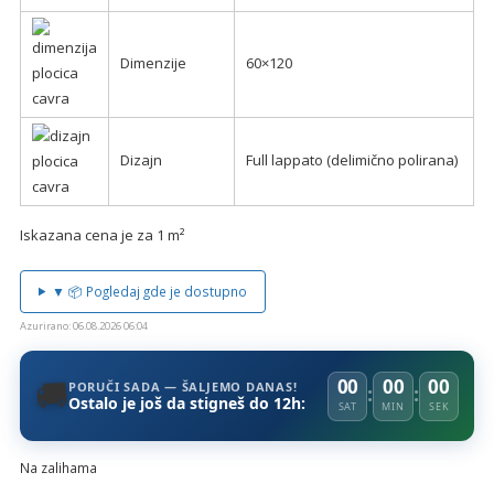
Dimenzije
60×120
Dizajn
Full lappato (delimično polirana)
Iskazana cena je za 1 m²
▼ 📦 Pogledaj gde je dostupno
Azurirano: 06.08.2026 06:04
🚚
00
00
00
PORUČI SADA — ŠALJEMO DANAS!
Ostalo je još da stigneš do 12h:
SAT
MIN
SEK
Na zalihama