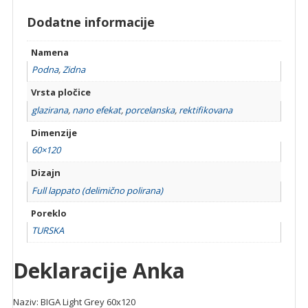
Dodatne informacije
Namena
Podna
,
Zidna
Vrsta pločice
glazirana
,
nano efekat
,
porcelanska
,
rektifikovana
Dimenzije
60×120
Dizajn
Full lappato (delimično polirana)
Poreklo
TURSKA
Deklaracije Anka
Naziv: BIGA Light Grey 60x120