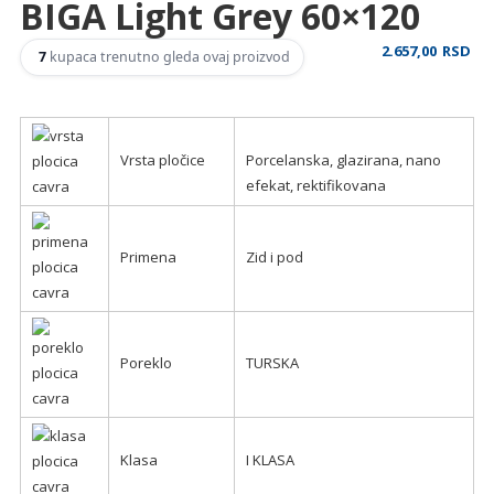
BIGA Light Grey 60×120
2.657,00
RSD
7
kupaca trenutno gleda ovaj proizvod
Vrsta pločice
Porcelanska, glazirana, nano
efekat, rektifikovana
Primena
Zid i pod
Poreklo
TURSKA
Klasa
I KLASA