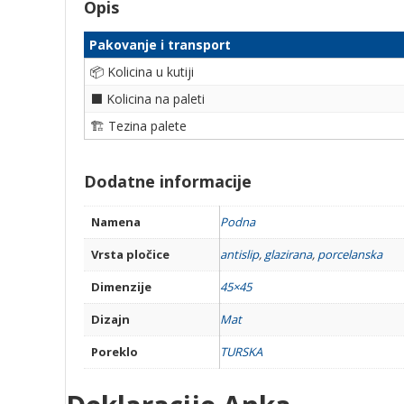
Opis
Pakovanje i transport
📦 Kolicina u kutiji
⬛ Kolicina na paleti
🏗 Tezina palete
Dodatne informacije
Namena
Podna
Vrsta pločice
antislip
,
glazirana
,
porcelanska
Dimenzije
45×45
Dizajn
Mat
Poreklo
TURSKA