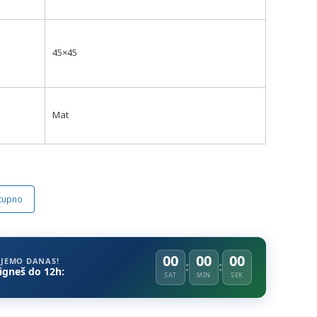
45×45
Mat
stupno
00
00
00
LJEMO DANAS!
tigneš do 12h:
SAT
MIN
SEK