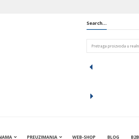
Search…
NAMA
PREUZIMANJA
WEB-SHOP
BLOG
B2B