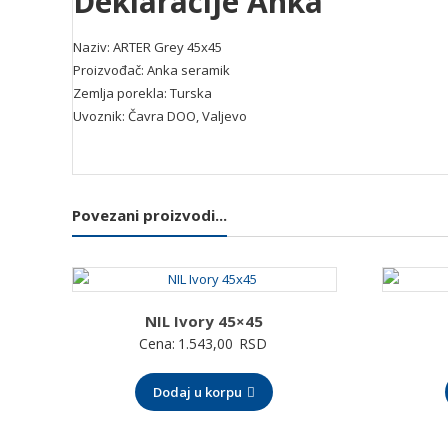
Deklaracije Anka
Naziv: ARTER Grey 45x45
Proizvođač: Anka seramik
Zemlja porekla: Turska
Uvoznik: Čavra DOO, Valjevo
Povezani proizvodi...
NIL Ivory 45×45
Cena:
1.543,00
RSD
Dodaj u korpu