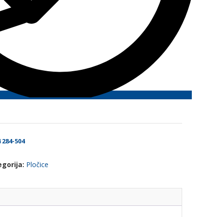
284-504
egorija:
Pločice