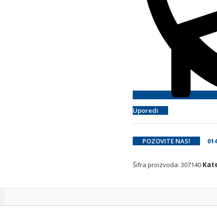
Uporedi
POZOVITE NAS!
014 
Kat
Šifra proizvoda:
307140