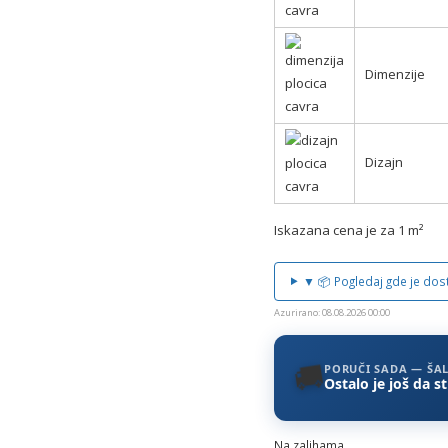
Dimenzije
Dizajn
Iskazana cena je za 1 m²
▼ 📦 Pogledaj gde je do
Azurirano: 08.08.2026 00:00
🚚
PORUČI SADA — ŠA
Ostalo je još da s
Na zalihama