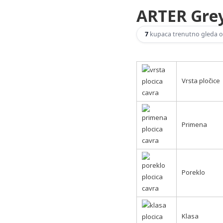
ARTER Gre
7
kupaca trenutno gleda o
Vrsta pločice
Primena
Poreklo
Klasa