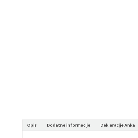
Opis
Dodatne informacije
Deklaracije Anka