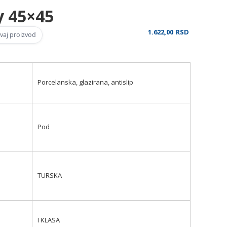
y 45×45
1.622,00
RSD
vaj proizvod
Porcelanska, glazirana, antislip
Pod
TURSKA
I KLASA