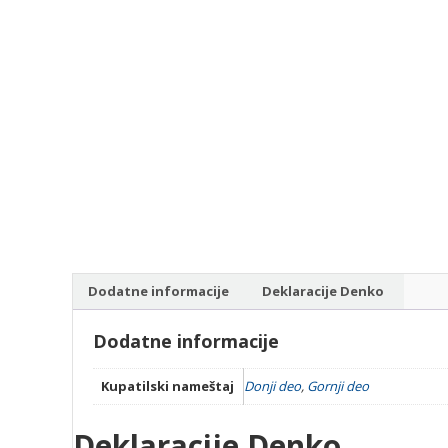
Dodatne informacije
Deklaracije Denko
Dodatne informacije
Kupatilski nameštaj
Donji deo
,
Gornji deo
Deklaracije Denko