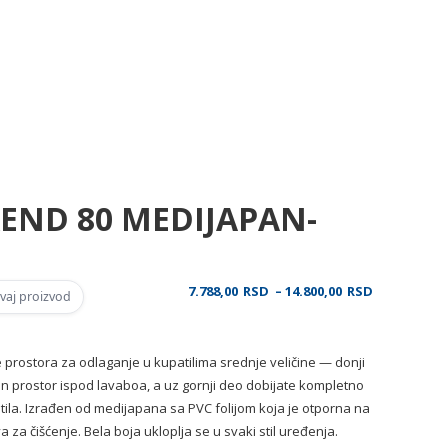
REND 80 MEDIJAPAN-
Raspon
7.788,00
RSD
–
14.800,00
RSD
vaj proizvod
cena:
od
7.788,00 RS
prostora za odlaganje u kupatilima srednje veličine — donji
do
an prostor ispod lavaboa, a uz gornji deo dobijate kompletno
14.800,00 R
tila. Izrađen od medijapana sa PVC folijom koja je otporna na
za čišćenje. Bela boja ukloplja se u svaki stil uređenja.