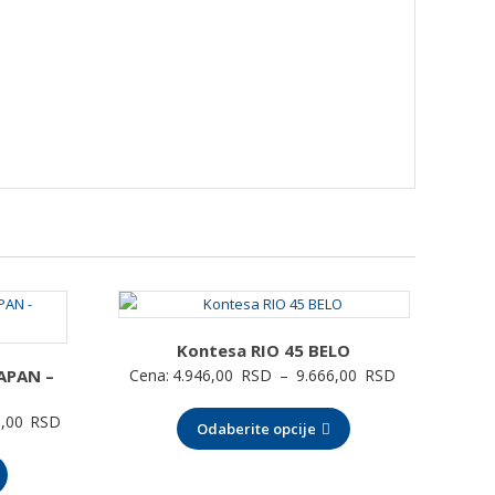
Kontesa RIO 45 BELO
Raspon
APAN –
Cena:
4.946,00
RSD
–
9.666,00
RSD
cena:
Raspon
6,00
RSD
Odaberite opcije
od
cena:
4.946,00 RSD
od
do