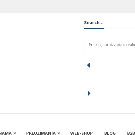
Search…
NAMA
PREUZIMANJA
WEB-SHOP
BLOG
B2B