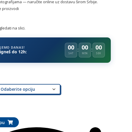
tografijama — naručite online uz dostavu širom Srbije.
e proizvodi
edati na slici.
00
00
00
LJEMO DANAS!
tigneš do 12h:
SAT
MIN
SEK
rpu