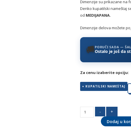
Dimenzije su prikazane na fo
Denko kupatilski nameštaj s
od
MEDIJAPANA.
Dimenzije delova možete pogl
🚚
PORUČI SADA — ŠA
Ostalo je još da s
Za cenu izaberite opciju:
KUPATILSKI NAMEŠTAJ
Kontesa
-
+
TREND
Dodaj u ko
80
MEDIJAPAN-