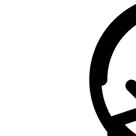
BELO
količina