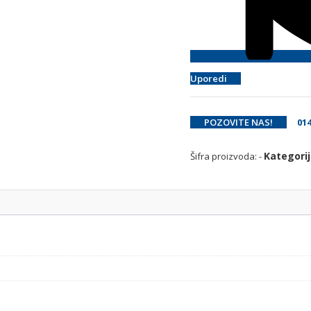
Uporedi
POZOVITE NAS!
014 
Kategori
Šifra proizvoda:
-