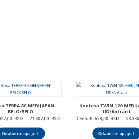
sa TERRA 80 MEDIJAPAN-
Kontesa TWIN 120 MEDIJ
BELO/BELO
UD/Antracit
Raspon
027,00
RSD
–
21.807,00
RSD
Cena:
30.638,00
RSD
–
58.38
cena:
Odaberite opcije
od
Odaberite opcije