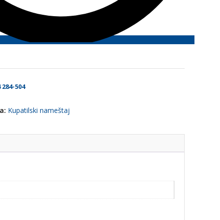
284-504
ja:
Kupatilski nameštaj