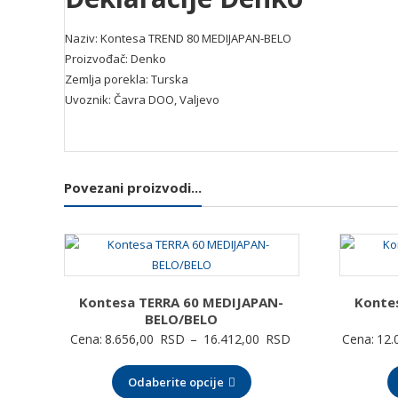
Naziv: Kontesa TREND 80 MEDIJAPAN-BELO
Proizvođač: Denko
Zemlja porekla: Turska
Uvoznik: Čavra DOO, Valjevo
Povezani proizvodi...
Kontesa TERRA 60 MEDIJAPAN-
Konte
BELO/BELO
Raspon
Cena:
8.656,00
RSD
–
16.412,00
RSD
Cena:
12.
cena:
Odaberite opcije
od