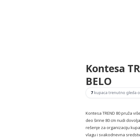
Kontesa T
BELO
7
kupaca trenutno gleda o
Kontesa TREND 80 pruža više 
deo širine 80 cm nudi dovolj
rešenje za organizaciju kupa
vlagu i svakodnevna sredstva 