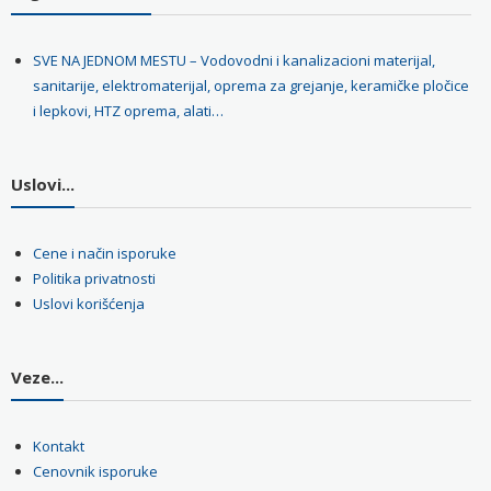
SVE NA JEDNOM MESTU – Vodovodni i kanalizacioni materijal,
sanitarije, elektromaterijal, oprema za grejanje, keramičke pločice
i lepkovi, HTZ oprema, alati…
Uslovi...
Cene i način isporuke
Politika privatnosti
Uslovi korišćenja
Veze...
Kontakt
Cenovnik isporuke