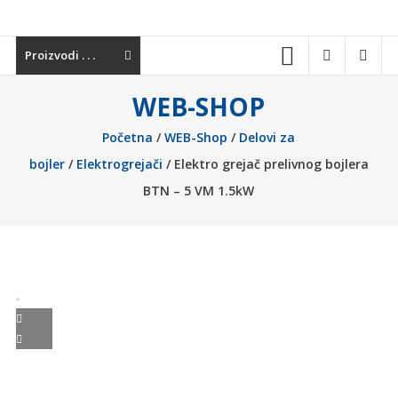
materijala,
sanitarija,
Proizvodi . . .
baterija,
grejnih
WEB-SHOP
sistema
i
Početna
/
WEB-Shop
/
Delovi za
alata.
bojler
/
Elektrogrejači
/ Elektro grejač prelivnog bojlera
Kvalitetna
BTN – 5 VM 1.5kW
oprema
za
vaš
dom
i
industriju.