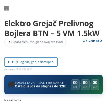
Elektro Grejač Prelivnog
Bojlera BTN – 5 VM 1.5kW
2.710,00
RSD
7
kupaca trenutno gleda ovaj proizvod
▼ 📦 Pogledaj gde je dostupno
Azurirano: 08.08.2026 18:00
🚚
00
00
00
PORUČI SADA — ŠALJEMO DANAS!
:
:
Ostalo je još da stigneš do 12h:
SAT
MIN
SEK
Na zalihama