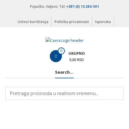
Skip
Popučke, Valjevo; Tel:
+381 (0) 14 284-501
to
content
Uslovi korišćenja
Politika privatnosti
Isporuka
Čavra
0
UKUPNO
..::
0,00 RSD
Nadohvat
Search…
ruke
::..
Široka
ponuda
vodovodnih
i
kanalizacionih