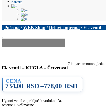
Kontakt
Početna
/
WEB-Shop
/
Delovi i oprema
/ Ek-ventil 
7
kupaca trenutno gleda 
Ek-ventil – KUGLA – Četvrtasti
Raspon
734,00
RSD
–
778,00
RSD
cena:
od
Ugaoni ventil za priključak vodokotlića,
734,00 RSD
baterije ili veš mašine