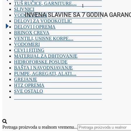
kanalizacionih
TUŠ RUČICE, GARNITURE…
1
materijala,
SLIVNICI
sanitarija,
INVENA SLAVINE SA 7 GODINA GARAN
VODOKOTLICI
baterija,
DELOVI ZA VODOKOTLIC
grejnih
DELOVI I OPREMA
sistema
BRINOX CREVA
i
VENTILI, USISNE KORPE…
alata.
VODOMERI
Kvalitetna
oprema
CEVI I FITING
za
MATERIJAL ZA DIHTOVANJE
vaš
HIDROFORSKE POSUDE
dom
BAŠTA I NAVODNJAVANJE
i
PUMPE, AGREGATI, ALATI…
industriju.
GREJANJE
HTZ OPREMA
SVE OSTALO
Pretraga proizvoda u realnom vremenu...