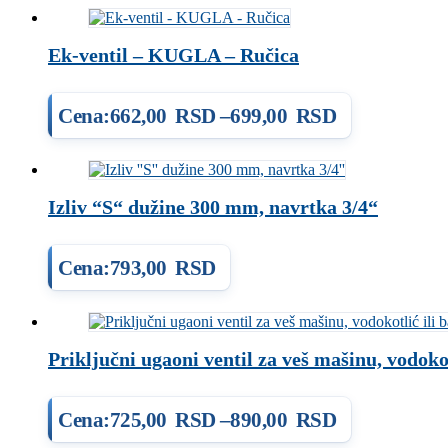
Ek-ventil – KUGLA – Ručica
Cena:
662,00
RSD
–
699,00
RSD
Raspon
cena:
od
Izliv “S“ dužine 300 mm, navrtka 3/4“
662,00 RSD
do
Cena:
793,00
RSD
699,00 RSD
Priključni ugaoni ventil za veš mašinu, vodokot
Cena:
725,00
RSD
–
890,00
RSD
Raspon