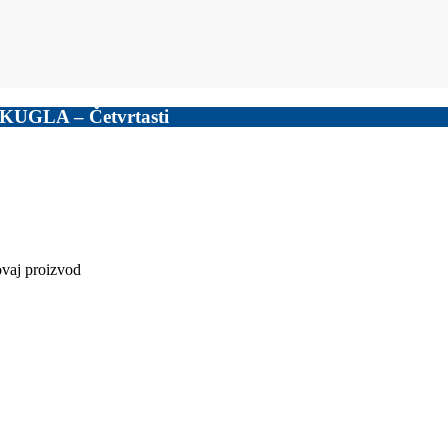
– KUGLA – Četvrtasti
ovaj proizvod