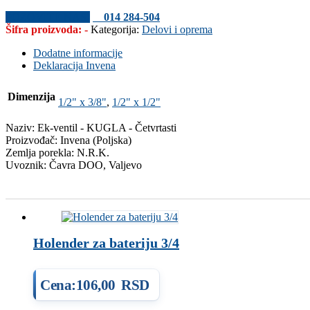
POZOVITE NAS!
014 284-504
Šifra proizvoda:
-
Kategorija:
Delovi i oprema
Dodatne informacije
Deklaracija Invena
Dimenzija
1/2" x 3/8"
,
1/2" x 1/2"
Naziv: Ek-ventil - KUGLA - Četvrtasti
Proizvođač: Invena (Poljska)
Zemlja porekla: N.R.K.
Uvoznik: Čavra DOO, Valjevo
Povezani proizvodi...
Holender za bateriju 3/4
Cena:
106,00
RSD