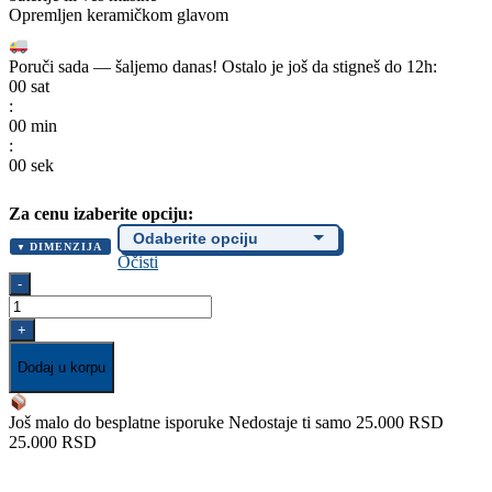
Opremljen keramičkom glavom
do
778,00 RSD
Poruči sada — šaljemo danas!
Ostalo je još da stigneš do 12h:
00
sat
:
00
min
:
00
sek
Za cenu izaberite opciju:
DIMENZIJA
Očisti
Ek-
-
ventil
-
+
KUGLA
-
Dodaj u korpu
Četvrtasti
količina
Još malo do besplatne isporuke
Nedostaje ti samo 25.000 RSD
25.000 RSD