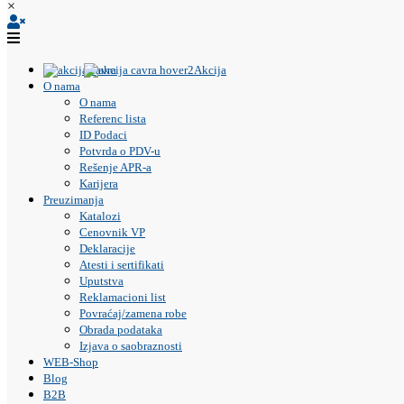
×
Akcija
O nama
O nama
Referenc lista
ID Podaci
Potvrda o PDV-u
Rešenje APR-a
Karijera
Preuzimanja
Katalozi
Cenovnik VP
Deklaracije
Atesti i sertifikati
Uputstva
Reklamacioni list
Povraćaj/zamena robe
Obrada podataka
Izjava o saobraznosti
WEB-Shop
Blog
B2B