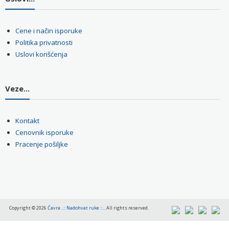
Cene i način isporuke
Politika privatnosti
Uslovi korišćenja
Veze...
Kontakt
Cenovnik isporuke
Pracenje pošiljke
Copyright © 2026
Čavra ..:: Nadohvat ruke ::..
. All rights reserved.