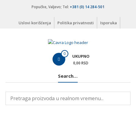
Skip
Popučke, Valjevo; Tel:
+381 (0) 14 284-501
to
content
Uslovi korišćenja
Politika privatnosti
Isporuka
Čavra
0
UKUPNO
..::
0,00 RSD
Nadohvat
Search…
ruke
::..
Široka
ponuda
vodovodnih
i
kanalizacionih