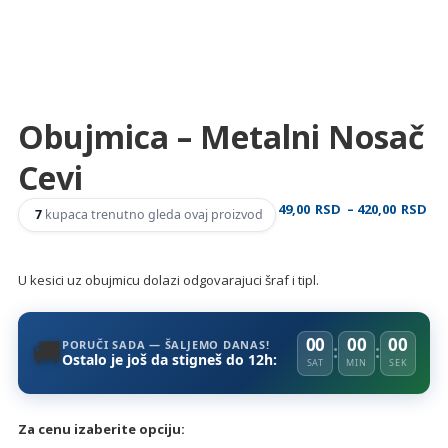
Obujmica – Metalni Nosač
Cevi
Ra
49,00
RSD
–
420,00
RSD
7
kupaca trenutno gleda ovaj proizvod
ce
od
49
U kesici uz obujmicu dolazi odgovarajuci šraf i tipl.
do
42
🚚
00
00
00
PORUČI SADA — ŠALJEMO DANAS!
:
:
Ostalo je još da stigneš do 12h:
SAT
MIN
SEK
Za cenu izaberite opciju: