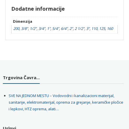
Dodatne informacije
Dimenzija
200
,
3/8"
,
1/2"
,
3/4"
,
1"
,
5/4"
,
6/4"
,
2"
,
2 1/2"
,
3"
,
110
,
125
,
160
Trgovina Čavra...
SVE NA JEDNOM MESTU – Vodovodni i kanalizacioni materijal,
sanitarije, elektromaterijal, oprema za grejanje, keramičke pločice
i lepkovi, HTZ oprema, alati…
Uslovi...