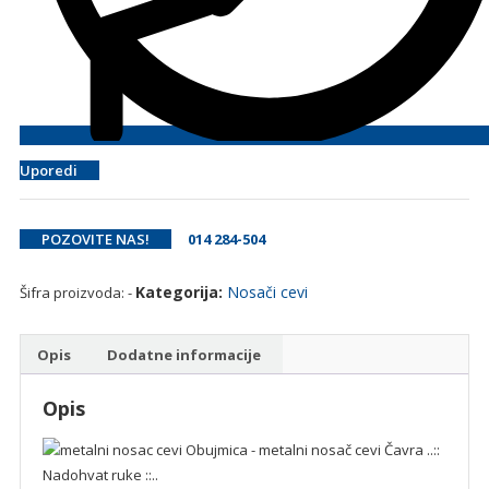
Uporedi
POZOVITE NAS!
014 284-504
Kategorija:
Nosači cevi
Šifra proizvoda:
-
Opis
Dodatne informacije
Opis