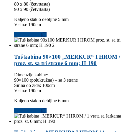
80 x 80 (četvrtasta)
90 x 90 (četvrtasta)
Kaljeno staklo debljine 5 mm
Visina: 190cm
Dodaj u korpu
Tuš kabina 90×100 „MERKUR“ I HROM /
proz. st. sa tri strane 6 mm; H-190
Dimenzije kabine:
90×100 (polukružna) – sa 3 strane
Širina do zida: 100cm
Visina: 190cm
Kaljeno staklo debljine 6 mm
Dodaj u korpu