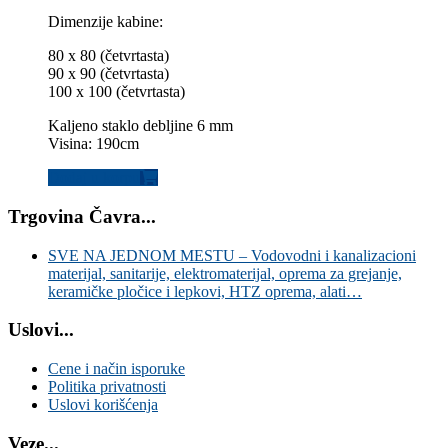
Dimenzije kabine:
80 x 80 (četvrtasta)
90 x 90 (četvrtasta)
100 x 100 (četvrtasta)
Kaljeno staklo debljine 6 mm
Visina: 190cm
Dodaj u korpu
Trgovina Čavra...
SVE NA JEDNOM MESTU – Vodovodni i kanalizacioni
materijal, sanitarije, elektromaterijal, oprema za grejanje,
keramičke pločice i lepkovi, HTZ oprema, alati…
Uslovi...
Cene i način isporuke
Politika privatnosti
Uslovi korišćenja
Veze...