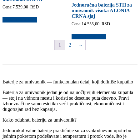
Jednoručna baterija STH za
Cena:
7.539,00
RSD
umivaonik visoka ALONIA
CRNA sjaj
Dodaj u korpu
Cena:
14.555,00
RSD
Dodaj u korpu
1
2
→
Baterije za umivaonik — funkcionalan detalj koji definiše kupatilo
Baterija za umivaonik jedan je od najuočljivijih elemenata kupatila
— stoji na vidnom mestu i koristi se desetine puta dnevno. Pravi
izbor znači ne samo estetiku već i praktičnost, ekonomičnost i
dugotrajan rad bez kapanja.
Kako odabrati bateriju za umivaonik?
Jednorukohvatne baterije praktičnije su za svakodnevnu upotrebu —
jednim pokretom podešavate i temperaturu i protok vode, što je