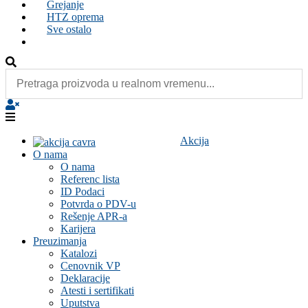
Grejanje
HTZ oprema
Sve ostalo
Akcija
O nama
O nama
Referenc lista
ID Podaci
Potvrda o PDV-u
Rešenje APR-a
Karijera
Preuzimanja
Katalozi
Cenovnik VP
Deklaracije
Atesti i sertifikati
Uputstva