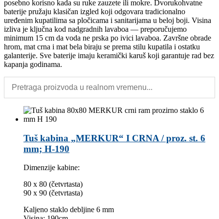
posebno korisno kada su ruke zauzete ili mokre. Dvorukohvatne
baterije pružaju klasičan izgled koji odgovara tradicionalno
uređenim kupatilima sa pločicama i sanitarijama u beloj boji. Visina
izliva je ključna kod nadgradnih lavabоa — preporučujemo
minimum 15 cm da voda ne prska po ivici lavaboa. Završne obrade
hrom, mat crna i mat bela biraju se prema stilu kupatila i ostatku
galanterije. Sve baterije imaju keramički karuš koji garantuje rad bez
kapanja godinama.
Tuš kabina „MERKUR“ I CRNA / proz. st. 6
mm; H-190
Dimenzije kabine:
80 x 80 (četvrtasta)
90 x 90 (četvrtasta)
Kaljeno staklo debljine 6 mm
Visina: 190cm