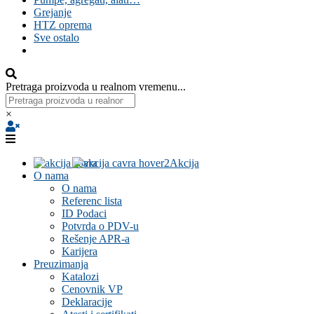
Grejanje
HTZ oprema
Sve ostalo
Pretraga proizvoda u realnom vremenu...
×
Akcija
O nama
O nama
Referenc lista
ID Podaci
Potvrda o PDV-u
Rešenje APR-a
Karijera
Preuzimanja
Katalozi
Cenovnik VP
Deklaracije