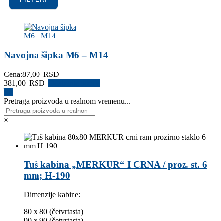
Navojna šipka M6 – M14
Cena:
87,00
RSD
–
Raspon
381,00
RSD
Odaberite opcije
cena:
od
Pretraga proizvoda u realnom vremenu...
87,00 RSD
do
×
381,00 RSD
Tuš kabina „MERKUR“ I CRNA / proz. st. 6
mm; H-190
Dimenzije kabine:
80 x 80 (četvrtasta)
90 x 90 (četvrtasta)