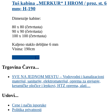
Tuš kabina „MERKUR“ I HROM / proz. st. 6
mm; H-190
Dimenzije kabine:
80 x 80 (četvrtasta)
90 x 90 (četvrtasta)
100 x 100 (četvrtasta)
Kaljeno staklo debljine 6 mm
Visina: 190cm
Dodaj u korpu
Trgovina Čavra...
SVE NA JEDNOM MESTU – Vodovodni i kanalizacioni
materijal, sanitarije, elektromaterijal, oprema za grejanje,
keramičke pločice i lepkovi, HTZ oprema, alati…
Uslovi...
Cene i način isporuke
Politika privatnosti