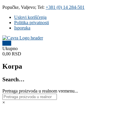
Skip
Popučke, Valjevo; Tel:
+381 (0) 14 284-501
to
Uslovi korišćenja
content
Politika privatnosti
Isporuka
0
Čavra
Ukupno
0,00 RSD
..::
Nadohvat
Korpa
ruke
::..
Search…
Široka
Pretraga proizvoda u realnom vremenu...
ponuda
vodovodnih
i
×
kanalizacionih
materijala,
sanitarija,
baterija,
grejnih