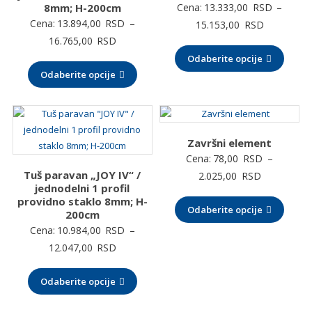
8mm; H-200cm
Cena:
13.333,00
RSD
–
Cena:
13.894,00
RSD
–
Raspon
15.153,00
RSD
Raspon
16.765,00
RSD
cena:
cena:
Odaberite opcije
od
Odaberite opcije
od
13.333,00
13.894,00 RSD
do
do
15.153,00
16.765,00 RSD
Završni element
Cena:
78,00
RSD
–
Tuš paravan „JOY IV“ /
Raspon
2.025,00
RSD
jednodelni 1 profil
cena:
providno staklo 8mm; H-
Odaberite opcije
od
200cm
78,00 RSD
Cena:
10.984,00
RSD
–
do
Raspon
12.047,00
RSD
2.025,00 
cena:
Odaberite opcije
od
10.984,00 RSD