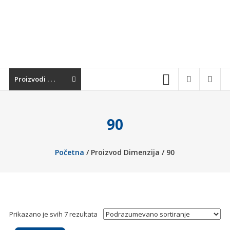
ponuda
vodovodnih
i
kanalizacionih
materijala,
sanitarija,
Proizvodi . . .
baterija,
grejnih
sistema
i
90
alata.
Kvalitetna
Početna
/ Proizvod Dimenzija / 90
oprema
za
vaš
dom
i
Prikazano je svih 7 rezultata
industriju.