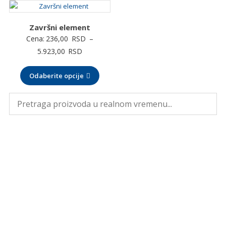
do
12.047,00 RSD
Završni element
Cena:
236,00
RSD
–
Raspon
5.923,00
RSD
cena:
Odaberite opcije
od
236,00 RSD
do
5.923,00 RSD