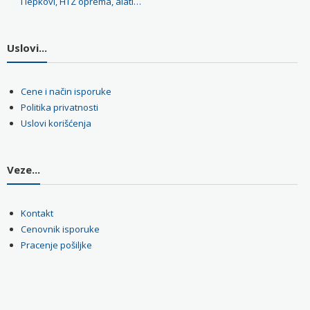
i lepkovi, HTZ oprema, alati…
Uslovi...
Cene i način isporuke
Politika privatnosti
Uslovi korišćenja
Veze...
Kontakt
Cenovnik isporuke
Pracenje pošiljke