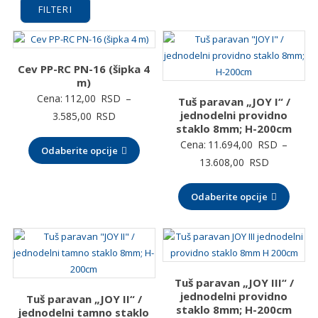
FILTERI
Cev PP-RC PN-16 (šipka 4
m)
Cena:
112,00
RSD
–
Tuš paravan „JOY I“ /
jednodelni providno
Raspon
3.585,00
RSD
staklo 8mm; H-200cm
cena:
Cena:
11.694,00
RSD
–
Odaberite opcije
od
Raspon
13.608,00
RSD
112,00 RSD
cena:
do
Odaberite opcije
od
3.585,00 RSD
11.694,00
do
13.608,00
Tuš paravan „JOY III“ /
jednodelni providno
Tuš paravan „JOY II“ /
staklo 8mm; H-200cm
jednodelni tamno staklo