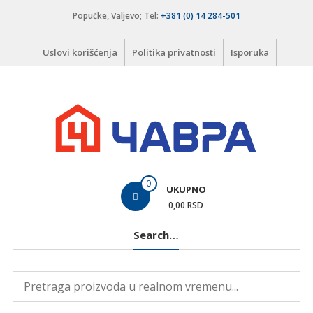
Skip
Popučke, Valjevo; Tel:
+381 (0) 14 284-501
to
content
Uslovi korišćenja
Politika privatnosti
Isporuka
Čavra
0
UKUPNO
..::
0,00 RSD
Nadohvat
Search…
ruke
::..
Široka