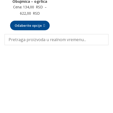
Obujmica – ogrlica
Cena:
134,00
RSD
–
Raspon
622,00
RSD
cena:
Odaberite opcije
od
134,00 RSD
do
622,00 RSD