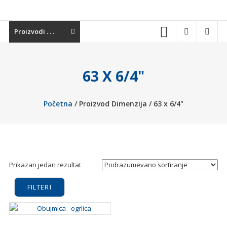
materijala,
sanitarija,
Proizvodi . . .
baterija,
grejnih
sistema
63 X 6/4"
i
alata.
Kvalitetna
Početna
/ Proizvod Dimenzija / 63 x 6/4"
oprema
za
vaš
dom
i
Prikazan jedan rezultat
industriju.
FILTERI