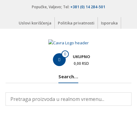
Skip
Popučke, Valjevo; Tel:
+381 (0) 14 284-501
to
content
Uslovi korišćenja
Politika privatnosti
Isporuka
Čavra
0
UKUPNO
..::
0,00 RSD
Nadohvat
Search…
ruke
::..
Široka
ponuda
vodovodnih
i
kanalizacionih