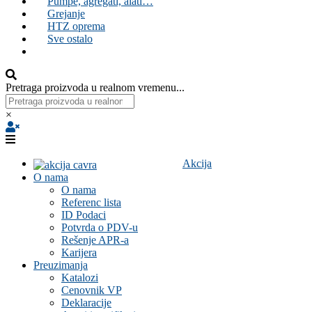
Pumpe, agregati, alati…
Grejanje
HTZ oprema
Sve ostalo
Pretraga proizvoda u realnom vremenu...
×
Akcija
O nama
O nama
Referenc lista
ID Podaci
Potvrda o PDV-u
Rešenje APR-a
Karijera
Preuzimanja
Katalozi
Cenovnik VP
Deklaracije