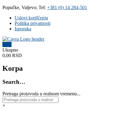
Skip
Popučke, Valjevo; Tel:
+381 (0) 14 284-501
to
Uslovi korišćenja
content
Politika privatnosti
Isporuka
0
Čavra
Ukupno
0,00 RSD
..::
Nadohvat
Korpa
ruke
::..
Search…
Široka
Pretraga proizvoda u realnom vremenu...
ponuda
vodovodnih
i
×
kanalizacionih
materijala,
sanitarija,
baterija,
grejnih