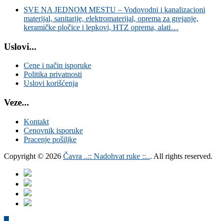
SVE NA JEDNOM MESTU – Vodovodni i kanalizacioni
materijal, sanitarije, elektromaterijal, oprema za grejanje,
keramičke pločice i lepkovi, HTZ oprema, alati…
Uslovi...
Cene i način isporuke
Politika privatnosti
Uslovi korišćenja
Veze...
Kontakt
Cenovnik isporuke
Pracenje pošiljke
Copyright © 2026
Čavra ..:: Nadohvat ruke ::..
. All rights reserved.