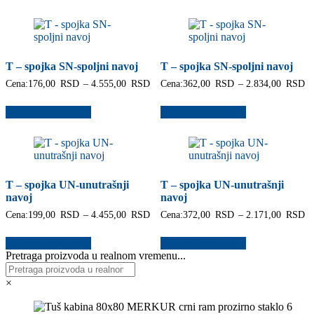
T – spojka SN-spoljni navoj
T – spojka SN-spoljni navoj
Raspon
R
Cena:
176,00
RSD
–
4.555,00
RSD
Cena:
362,00
RSD
–
2.834,00
RSD
cena:
c
od
o
Odaberite opcije
Odaberite opcije
176,00 RSD
3
do
d
4.555,00 RSD
2
T – spojka UN-unutrašnji
T – spojka UN-unutrašnji
navoj
navoj
Raspon
R
Cena:
199,00
RSD
–
4.455,00
RSD
Cena:
372,00
RSD
–
2.171,00
RSD
cena:
c
od
o
Odaberite opcije
Odaberite opcije
199,00 RSD
3
Pretraga proizvoda u realnom vremenu...
do
d
4.455,00 RSD
2
×