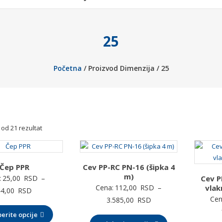
25
Početna
/ Proizvod Dimenzija / 25
 od 21 rezultat
Čep PPR
Cev PP-RC PN-16 (šipka 4
m)
:
25,00
RSD
–
Cev P
Cena:
112,00
RSD
–
vlak
Raspon
44,00
RSD
Cen
Raspon
3.585,00
RSD
cena:
cena:
erite opcije
od