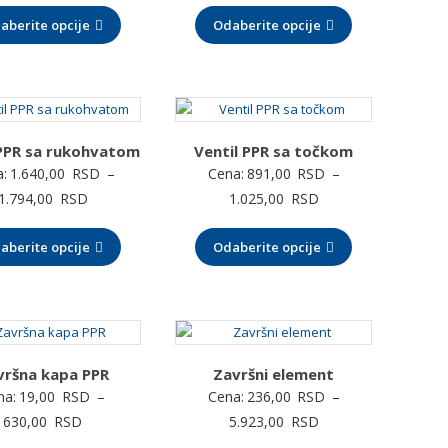
cena:
cena:
aberite opcije
od
Odaberite opcije
od
30,00 RSD
121,00 RSD
do
do
1.520,00 RSD
181,00 RSD
 PPR sa rukohvatom
Ventil PPR sa točkom
:
1.640,00
RSD
–
Cena:
891,00
RSD
–
Raspon
Raspon
1.794,00
RSD
1.025,00
RSD
cena:
cena:
aberite opcije
od
Odaberite opcije
od
1.640,00 RSD
891,00 RSD
do
do
1.794,00 RSD
1.025,00 RSD
vršna kapa PPR
Završni element
na:
19,00
RSD
–
Cena:
236,00
RSD
–
Raspon
Raspon
630,00
RSD
5.923,00
RSD
cena:
cena: