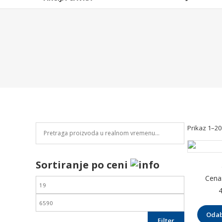
grejnih
sistema
i
alata.
Kvalitetna
oprema
za
vaš
dom
i
Prikaz 1–20
industriju.
Sortiranje po ceni
Cena
Odab
Filter