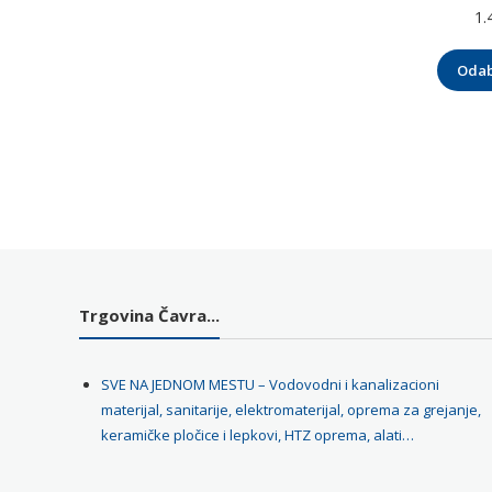
1.
Odab
Trgovina Čavra...
SVE NA JEDNOM MESTU – Vodovodni i kanalizacioni
materijal, sanitarije, elektromaterijal, oprema za grejanje,
keramičke pločice i lepkovi, HTZ oprema, alati…