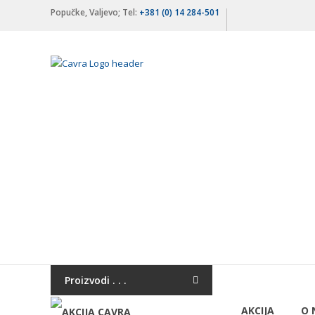
Skip
Popučke, Valjevo; Tel:
+381 (0) 14 284-501
to
content
Čavra
..::
Nadohvat
ruke
::..
Široka
ponuda
vodovodnih
i
kanalizacionih
materijala,
Proizvodi . . .
sanitarija,
AKCIJA
O 
baterija,