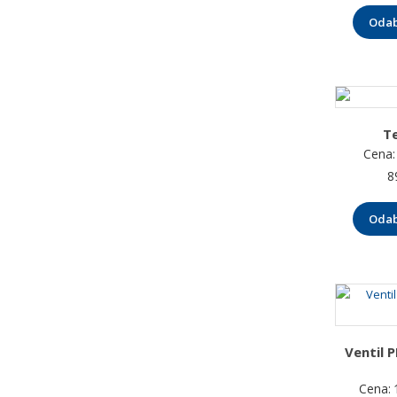
Odab
Te
Cena:
8
Odab
Ventil 
Cena: