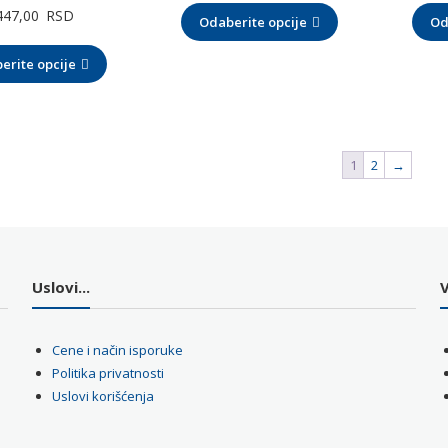
Raspon
447,00
RSD
Odaberite opcije
od
Od
cena:
125,00 RSD
erite opcije
od
do
1.244,00 RSD
299,00 RSD
do
1.447,00 RSD
1
2
→
Uslovi...
V
Cene i način isporuke
Politika privatnosti
Uslovi korišćenja