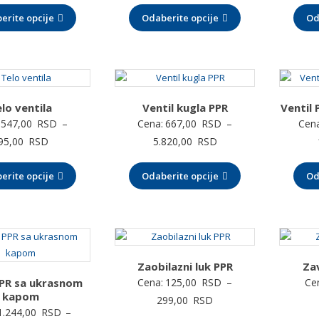
cena:
cena:
erite opcije
od
Odaberite opcije
od
Od
20,00 RSD
23,00 RSD
do
do
49,00 RSD
38,00 RSD
lo ventila
Ventil kugla PPR
Ventil
547,00
RSD
–
Cena:
667,00
RSD
–
Cena
Raspon
Raspon
95,00
RSD
5.820,00
RSD
cena:
cena:
erite opcije
od
Odaberite opcije
od
Od
547,00 RSD
667,00 RSD
do
do
895,00 RSD
5.820,00 RSD
Zaobilazni luk PPR
Za
PPR sa ukrasnom
Cena:
125,00
RSD
–
Ce
kapom
Raspon
299,00
RSD
1.244,00
RSD
–
cena: