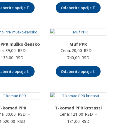
cena:
cena:
aberite opcije
od
Odaberite opcije
od
117,00 RSD
660,00 RSD
do
do
1.650,00 RSD
6.590,00 RSD
 PPR muško-žensko
Muf PPR
na:
39,00
RSD
–
Cena:
20,00
RSD
–
Raspon
Raspon
135,00
RSD
740,00
RSD
cena:
cena:
aberite opcije
od
Odaberite opcije
od
39,00 RSD
20,00 RSD
do
do
135,00 RSD
740,00 RSD
T-komad PPR
T-komad PPR krstasti
na:
30,00
RSD
–
Cena:
121,00
RSD
–
Raspon
Raspon
1.520,00
RSD
181,00
RSD