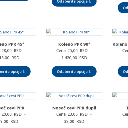
Odaberite opcije
od
25,00 RSD
Od
112,00 RSD
do
do
44,00 RSD
3.585,00 RSD
eno PPR 45°
Koleno PPR 90°
Koleno
:
28,00
RSD
–
Cena:
25,00
RSD
–
Ce
Raspon
Raspon
15,00
RSD
1.420,00
RSD
cena:
cena:
erite opcije
od
Odaberite opcije
od
Od
28,00 RSD
25,00 RSD
do
do
515,00 RSD
1.420,00 RSD
ač cevi PPR
Nosač cevi PPR dupli
:
20,00
RSD
–
Cena:
23,00
RSD
–
Ce
Raspon
Raspon
49,00
RSD
38,00
RSD