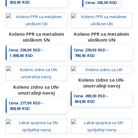
Raspon
920,00
RSD
Cena:
260,00
RSD
cena:
od
495,00 RSD
do
920,00 RSD
Koleno PPR sa metalnim
Koleno PPR sa metalnim
uloškom SN
uloškom UN
Cena:
336,00
RSD
–
Cena:
259,00
RSD
–
Raspon
Raspon
1.098,00
RSD
790,00
RSD
cena:
cena:
od
od
336,00 RSD
259,00 RSD
do
do
Koleno zidno sa UN-
1.098,00 RSD
790,00 RSD
unutrašnji navoj
Koleno zidno sa UN-
unutrašnji navoj
Cena:
493,00
RSD
–
Raspon
604,00
RSD
Cena:
277,00
RSD
–
cena:
Raspon
308,00
RSD
od
cena:
493,00 RSD
od
do
277,00 RSD
604,00 RSD
do
308,00 RSD