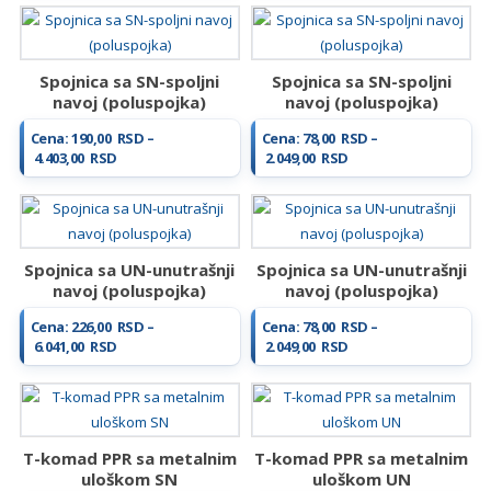
od
od
328,00 RSD
269,00 RSD
do
do
995,00 RSD
660,00 RSD
Spojnica sa SN-spoljni
Spojnica sa SN-spoljni
navoj (poluspojka)
navoj (poluspojka)
Cena:
190,00
RSD
–
Cena:
78,00
RSD
–
Raspon
Raspon
4.403,00
RSD
2.049,00
RSD
cena:
cena:
od
od
190,00 RSD
78,00 RSD
do
do
4.403,00 RSD
2.049,00 RSD
Spojnica sa UN-unutrašnji
Spojnica sa UN-unutrašnji
navoj (poluspojka)
navoj (poluspojka)
Cena:
226,00
RSD
–
Cena:
78,00
RSD
–
Raspon
Raspon
6.041,00
RSD
2.049,00
RSD
cena:
cena:
od
od
226,00 RSD
78,00 RSD
do
do
6.041,00 RSD
2.049,00 RSD
T-komad PPR sa metalnim
T-komad PPR sa metalnim
uloškom SN
uloškom UN