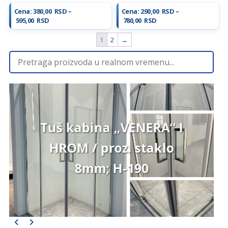
Cena:
380,00
RSD
–
Cena:
290,00
RSD
–
Raspon
Raspon
595,00
RSD
780,00
RSD
cena:
cena:
od
od
1
2
→
380,00 RSD
290,00 RSD
do
do
595,00 RSD
780,00 RSD
Tuš kabina „VENERA“ I
HROM / proz. staklo
8mm; H-190