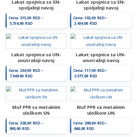
Lakat spojnica sa SN-
Lakat spojnica sa SN-
spoljašnji navoj
spoljašnji navoj
Cena:
215,00
RSD
–
Cena:
102,00
RSD
–
Raspon
Raspon
5.316,00
RSD
2.434,00
RSD
cena:
cena:
od
od
215,00 RSD
102,00 RSD
do
do
5.316,00 RSD
2.434,00 RSD
Lakat spojnica sa UN-
Lakat spojnica sa UN-
unutrašnji navoj
unutrašnji navoj
Cena:
254,00
RSD
–
Cena:
117,00
RSD
–
Raspon
Raspon
7.049,00
RSD
2.571,00
RSD
cena:
cena:
od
od
254,00 RSD
117,00 RSD
do
do
7.049,00 RSD
2.571,00 RSD
Muf PPR sa metalnim
Muf PPR sa metalnim
uloškom SN
uloškom UN
Cena:
328,00
RSD
–
Cena:
269,00
RSD
–
Raspon
Raspon
995,00
RSD
660,00
RSD
cena:
cena: