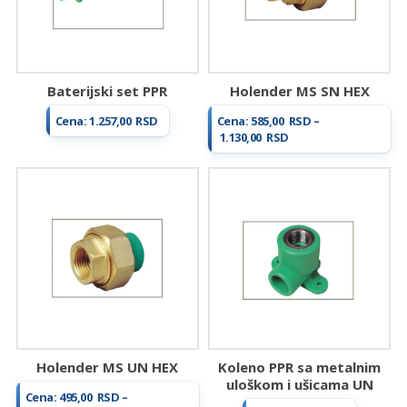
materijala,
sanitarija,
baterija,
grejnih
Baterijski set PPR
Holender MS SN HEX
sistema
Cena:
1.257,00
RSD
Cena:
585,00
RSD
–
i
Raspon
1.130,00
RSD
cena:
alata.
od
Kvalitetna
585,00 RSD
do
oprema
1.130,00 RSD
za
vaš
dom
i
industriju.
Holender MS UN HEX
Koleno PPR sa metalnim
uloškom i ušicama UN
Cena:
495,00
RSD
–